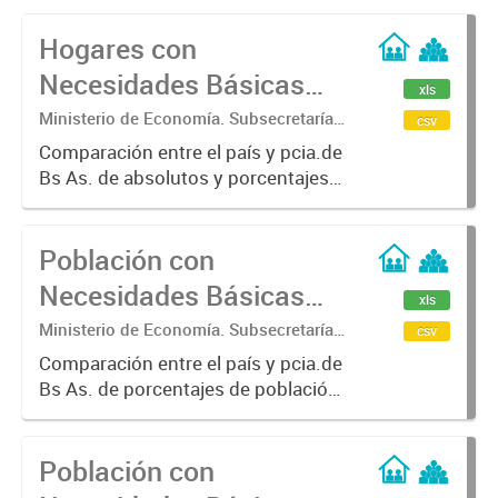
Hogares con
Necesidades Básicas
xls
Insatisfechas (N.B.I.).
Ministerio de Economía. Subsecretaría
csv
de Coordinación Económica y
Comparación entre el país y pcia.de
Estadística. Dirección Provincial de
Bs As. de absolutos y porcentajes
Estadística.
de hogares con NBI.
Población con
Necesidades Básicas
xls
Insatisfechas (N.B.I.).
Ministerio de Economía. Subsecretaría
csv
de Coordinación Económica y
Comparación entre el país y pcia.de
Estadística. Dirección Provincial de
Bs As. de porcentajes de población
Estadística.
con NBI
Población con