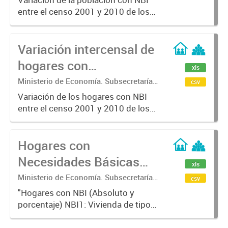
Básicas Insatisfechas
Estadística. Dirección Provincial de
entre el censo 2001 y 2010 de los
(N.B.I).
Estadística.
Municipios de la Provincia de
Bs.As.
Variación intercensal de
hogares con
xls
Necesidades Básicas
Ministerio de Economía. Subsecretaría
csv
de Coordinación Económica y
Insatisfechas (N.B.I).
Variación de los hogares con NBI
Estadística. Dirección Provincial de
entre el censo 2001 y 2010 de los
Estadística.
Municipios de la Provincia de
Bs.As.
Hogares con
Necesidades Básicas
xls
Insatisfechas (N.B.I).
Ministerio de Economía. Subsecretaría
csv
de Coordinación Económica y
"Hogares con NBI (Absoluto y
Estadística. Dirección Provincial de
porcentaje) NBI1: Vivienda de tipo
Estadística.
inconveniente (vivienda de
inquilinato, precaria u otro tipo)