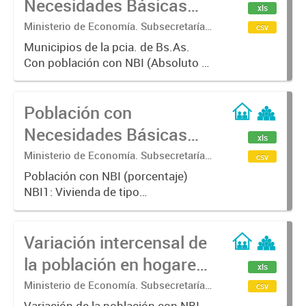
Necesidades Básicas
xls
Insatisfechas (N.B.I.).
Ministerio de Economía. Subsecretaría
csv
de Coordinación Económica y
Municipios de la pcia. de Bs.As.
Estadística. Dirección Provincial de
Con población con NBI (Absoluto y
Estadística.
porcentaje)
Población con
Necesidades Básicas
xls
Insatisfechas (N.B.I).
Ministerio de Economía. Subsecretaría
csv
de Coordinación Económica y
Población con NBI (porcentaje)
Estadística. Dirección Provincial de
NBI1: Vivienda de tipo
Estadística.
inconveniente (vivienda de
inquilinato, precaria u otro tipo)
Variación intercensal de
NBI2: Viviendas sin cuarto de baño
NBI3: Hacinamiento critico (más de
la población en hogares
xls
tres...
con Necesidades
Ministerio de Economía. Subsecretaría
csv
de Coordinación Económica y
Variación de la población con NBI