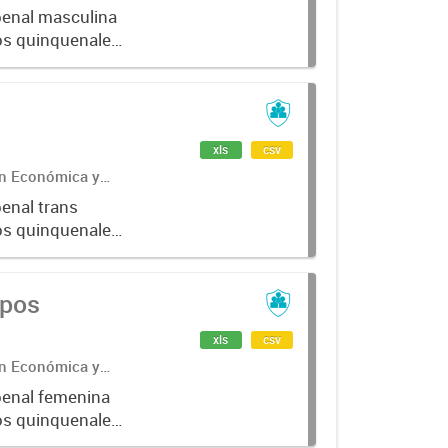
penal masculina
pos quinquenales
xls
csv
ón Económica y
penal trans
pos quinquenales
upos
xls
csv
ón Económica y
 penal femenina
pos quinquenales