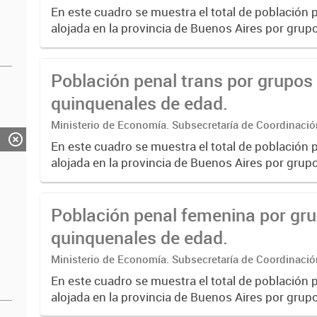
Estadística. Dirección Provincial de Estadística.
En este cuadro se muestra el total de población 
alojada en la provincia de Buenos Aires por gru
de edad.
Población penal trans por grupos
quinquenales de edad.
Ministerio de Economía. Subsecretaría de Coordinaci
Estadística. Dirección Provincial de Estadística.
En este cuadro se muestra el total de población 
alojada en la provincia de Buenos Aires por gru
de edad.
Población penal femenina por gr
quinquenales de edad.
Ministerio de Economía. Subsecretaría de Coordinaci
Estadística. Dirección Provincial de Estadística.
En este cuadro se muestra el total de población
alojada en la provincia de Buenos Aires por gru
de edad.