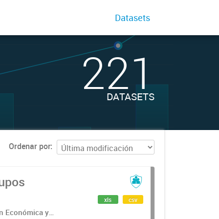
Datasets
221
DATASETS
Ordenar por
rupos
xls
csv
ón Económica y