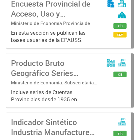
Encuesta Provincial de
(EPH) para los 6 aglomerados
urbanos de la Provincia de
Acceso, Uso y
Buenos...
Satisfacción con los
Ministerio de Economía Provincia de
xls
Buenos Aires. Subsecretaria de
Servicios de Salud
En esta sección se publican las
csv
Coordinación económica y estadística.
bases usuarias de la EPAUSS.
(EPAUSS).
Dirección Provincial de Estadística
Producto Bruto
Geográfico Series
xls
históricas desde 1935
Ministerio de Economía. Subsecretaría
de Coordinación Económica y
Incluye series de Cuentas
Estadística. Dirección Provincial de
Provinciales desde 1935 en
Estadística.
diferentes bases de cálculo.
Indicador Sintético
Industria Manufacturera
xls