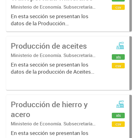
Ministerio de Economía. Subsecretaría
csv
de Coordinación Económica y
En esta sección se presentan los
Estadística. Dirección Provincial de
datos de la Producción
Estadística.
transportada de minerales
bonaerense
Producción de aceites
Ministerio de Economía. Subsecretaría
xls
de Coordinación Económica y
En esta sección se presentan los
csv
Estadística. Dirección Provincial de
datos de la producción de Aceites
Estadística.
bonaerenses.
Producción de hierro y
acero
xls
Ministerio de Economía. Subsecretaría
csv
de Coordinación Económica y
En esta sección se presentan los
Estadística. Dirección Provincial de