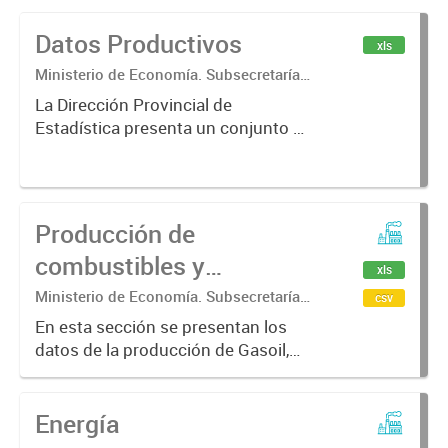
Datos Productivos
xls
Ministerio de Economía. Subsecretaría
de Coordinación Económica y
La Dirección Provincial de
Estadística. Dirección Provincial de
Estadística presenta un conjunto de
Estadística.
serie de datos referidos a la
actividad productiva de
determinados sectores industriales
de la provincia de Buenos Aires. El
Producción de
objetivo...
combustibles y
xls
derivados
Ministerio de Economía. Subsecretaría
csv
de Coordinación Económica y
En esta sección se presentan los
Estadística. Dirección Provincial de
datos de la producción de Gasoil,
Estadística.
Nafta, Biodiesel y Asfalto
bonaerense.
Energía