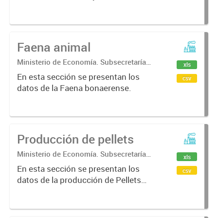
Estadística.
de Cemento bonaerense.
Faena animal
Ministerio de Economía. Subsecretaría
xls
de Coordinación Económica y
En esta sección se presentan los
csv
Estadística. Dirección Provincial de
datos de la Faena bonaerense.
Estadística.
Producción de pellets
Ministerio de Economía. Subsecretaría
xls
de Coordinación Económica y
En esta sección se presentan los
csv
Estadística. Dirección Provincial de
datos de la producción de Pellets
Estadística.
bonaerenses.