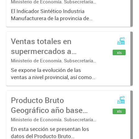
de la provincia de
Ministerio de Economía. Subsecretaría
de Coordinación Económica y
Buenos Aires (ISIM-
El Indicador Sintético Industria
Estadística. Dirección Provincial de
Manufacturera de la provincia de
PBA)
Estadística.
Buenos Aires (ISIM-PBA)
desarrollado por la Dirección
Ventas totales en
Provincial de Estadística tiene
como objetivo disponer de un
supermercados a
xls
indicador...
precios corrientes y
Ministerio de Economía. Subsecretaría
de Coordinación Económica y
constantes de diciembre
Se expone la evolución de las
Estadística. Dirección Provincial de
ventas a nivel provincial, así como
2016
Estadística.
de los 24 partidos del Gran Buenos
Aires (GBA) y del Resto de la
Producto Bruto
Provincia. Se desagregan las
mismas por grupo de artículos,...
Geográfico año base
xls
2004
Ministerio de Economía. Subsecretaría
de Coordinación Económica y
En esta sección se presentan los
Estadística. Dirección Provincial de
datos del Producto Bruto
Estadística.