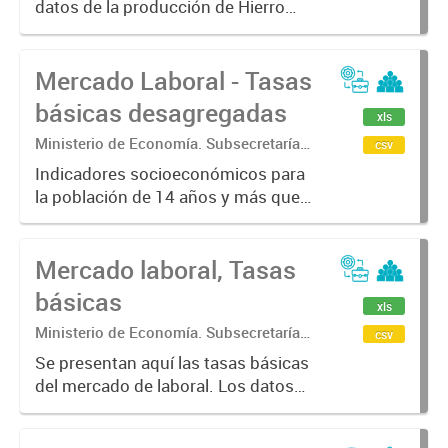
datos de la producción de Hierro
Estadística.
primario y acero crudo bonaerense
Mercado Laboral - Tasas
básicas desagregadas
xls
Ministerio de Economía. Subsecretaría
csv
de Coordinación Económica y
Indicadores socioeconómicos para
Estadística. Dirección Provincial de
la población de 14 años y más que
Estadística.
caracterizan la situación laboral de
la población a través de indicadores
Mercado laboral, Tasas
básicos del mercado de trabajo
tales como tasas generales...
básicas
xls
Ministerio de Economía. Subsecretaría
csv
de Coordinación Económica y
Se presentan aquí las tasas básicas
Estadística. Dirección Provincial de
del mercado de laboral. Los datos
Estadística.
fueron calculados en base a la
Encuesta Permanente de Hogares