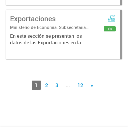
Geográfico de la PBA
Exportaciones
Ministerio de Economía. Subsecretaría
xls
de Coordinación Económica y
En esta sección se presentan los
Estadística. Dirección Provincial de
datos de las Exportaciones en la
Estadística.
PBA
1
2
3
...
12
»