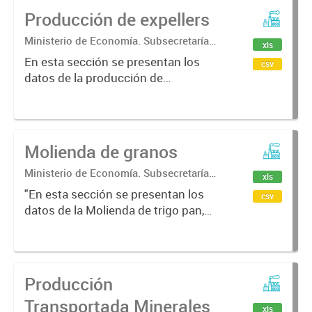
Producción de expellers
Ministerio de Economía. Subsecretaría
xls
de Coordinación Económica y
En esta sección se presentan los
csv
Estadística. Dirección Provincial de
datos de la producción de
Estadística.
Expellers.
Molienda de granos
Ministerio de Economía. Subsecretaría
xls
de Coordinación Económica y
"En esta sección se presentan los
csv
Estadística. Dirección Provincial de
datos de la Molienda de trigo pan,
Estadística.
soja y girasol bonaerense "
Producción
Transportada Minerales
xls