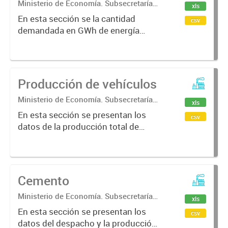
Ministerio de Economía. Subsecretaría
xls
de Coordinación Económica y
En esta sección se la cantidad
csv
Estadística. Dirección Provincial de
demandada en GWh de energía
Estadística.
eléctrica y cantidad de gas
bonaerense.
Producción de vehículos
Ministerio de Economía. Subsecretaría
xls
de Coordinación Económica y
En esta sección se presentan los
csv
Estadística. Dirección Provincial de
datos de la producción total de
Estadística.
Vehículos, Vehículos automóviles y
Vehículos utilitarios bonaerenses.
Cemento
Ministerio de Economía. Subsecretaría
xls
de Coordinación Económica y
En esta sección se presentan los
csv
Estadística. Dirección Provincial de
datos del despacho y la producción