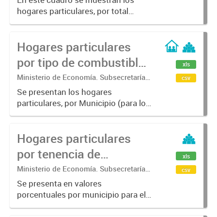
Estadística. Dirección Provincial de
hogares particulares, por total
Estadística.
Provincia para los años censales
1991 al 2022 según condición de
Hogares particulares
hacinamiento. Las categorías son:
Menos de 2 personas por cuarto,...
por tipo de combustible
xls
utilizado principalmente
Ministerio de Economía. Subsecretaría
csv
de Coordinación Económica y
para cocinar.
Se presentan los hogares
Estadística. Dirección Provincial de
particulares, por Municipio (para los
Estadística.
años censales 2001, 2010 y 2022) y
Total Provincia (para los años
Hogares particulares
censales 1991, 2001 y 2010), según
tipo de combustible utilizado...
por tenencia de
xls
electricidad.
Ministerio de Economía. Subsecretaría
csv
de Coordinación Económica y
Se presenta en valores
Estadística. Dirección Provincial de
porcentuales por municipio para el
Estadística.
año censal 2010 los hogares
particulares según tenencia de