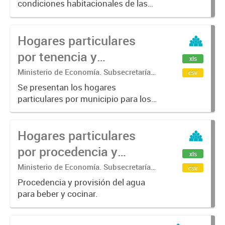
condiciones habitacionales de las
Estadística.
viviendas particulares por
municipio, son datos provisionales
Hogares particulares
2022. Contiene información acerca
de pisos, agua, baños, desagüe...
por tenencia y
xls
procedencia del agua
Ministerio de Economía. Subsecretaría
csv
de Coordinación Económica y
para beber y cocinar.
Se presentan los hogares
Estadística. Dirección Provincial de
particulares por municipio para los
Estadística.
años censales 2001 y 2022 según
tenencia y procedencia del agua
Hogares particulares
para beber y cocinar.
por procedencia y
xls
provisión del agua para
Ministerio de Economía. Subsecretaría
csv
de Coordinación Económica y
beber y cocinar.
Procedencia y provisión del agua
Estadística. Dirección Provincial de
para beber y cocinar.
Estadística.