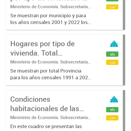
municipio. Años
Ministerio de Economía. Subsecretaría
csv
de Coordinación Económica y
censales 2001 a 2022
Se muestran por municipio y para
Estadística. Dirección Provincial de
los años censales 2001 y 2022 los
Estadística.
hogares particulares por tipo de
vivienda. Las clasificaciones son:
Hogares por tipo de
Casa,Rancho/Casilla, Departamento
y Otros, donde se incluyen:...
vivienda. Total
xls
Provincia. Años
Ministerio de Economía. Subsecretaría
csv
de Coordinación Económica y
censales 1991 a 2022
Se muestran por total Provincia
Estadística. Dirección Provincial de
para los años censales 1991 a 2022
Estadística.
los hogares particulares por tipo de
vivienda. Las clasificaciones son:
Condiciones
Casa, Rancho/Casilla,
Departamento y Otros, donde se...
habitacionales de las
xls
viviendas particulares
Ministerio de Economía. Subsecretaría
csv
de Coordinación Económica y
ocupadas.
En este cuadro se presentan las
Estadística. Dirección Provincial de