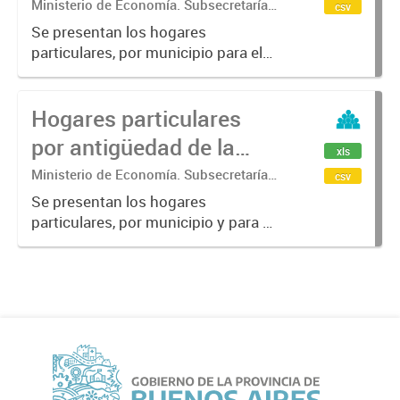
de la vivienda .
Ministerio de Economía. Subsecretaría
csv
de Coordinación Económica y
Se presentan los hogares
Estadística. Dirección Provincial de
particulares, por municipio para el
Estadística.
año 2010 por: Calidad constructiva
de la vivienda (INCALCONS): este
Hogares particulares
indicador se construye a partir de la
calidad de los materiales...
por antigüedad de la
xls
vivienda.
Ministerio de Economía. Subsecretaría
csv
de Coordinación Económica y
Se presentan los hogares
Estadística. Dirección Provincial de
particulares, por municipio y para el
Estadística.
año 2010, según la antigüedad en
tres tramos: hasta 10 años, de 11 a
49 años y de 50 o más.