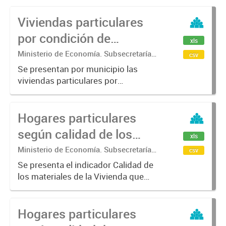
Viviendas particulares
por condición de
xls
ocupación.
Ministerio de Economía. Subsecretaría
csv
de Coordinación Económica y
Se presentan por municipio las
Estadística. Dirección Provincial de
viviendas particulares por
Estadística.
Condición de ocupación para los
años censales 2001 a 2022. Las
Hogares particulares
categorías son: Con personas
presentes, Con todas las personas
según calidad de los
xls
temporalmente...
materiales de la
Ministerio de Economía. Subsecretaría
csv
de Coordinación Económica y
vivienda.
Se presenta el indicador Calidad de
Estadística. Dirección Provincial de
los materiales de la Vivienda que
Estadística.
para el Censo 2001 se denominó
"CALMAT" está delimitado por la
Hogares particulares
combinación de tres elementos
constitutivos de la vivienda...