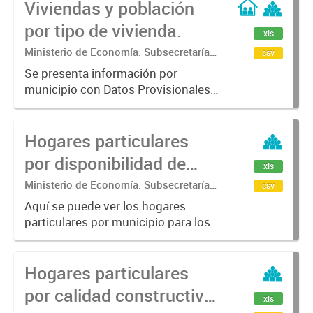
Viviendas y población
por tipo de vivienda.
xls
Ministerio de Economía. Subsecretaría
csv
de Coordinación Económica y
Se presenta información por
Estadística. Dirección Provincial de
municipio con Datos Provisionales
Estadística.
del año censal 2022. Las categorías
son: Viviendas particulares,
Hogares particulares
Población en viviendas particulares,
Viviendas colectivas, Población...
por disponibilidad de
xls
bienes.
Ministerio de Economía. Subsecretaría
csv
de Coordinación Económica y
Aquí se puede ver los hogares
Estadística. Dirección Provincial de
particulares por municipio para los
Estadística.
años censales 2001 y 2010 según
la disponibilidad de bienes:
Hogares particulares
Heladera y Computadora.
por calidad constructiva
xls