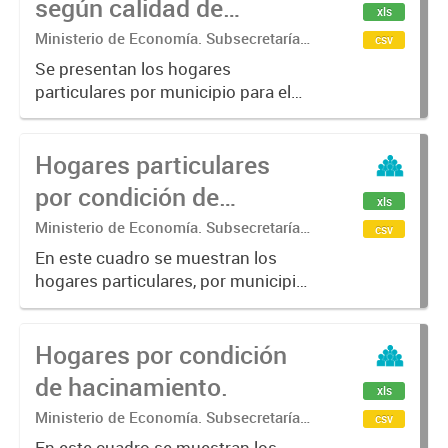
según calidad de
xls
conexión a servicios
Ministerio de Economía. Subsecretaría
csv
de Coordinación Económica y
básicos.
Se presentan los hogares
Estadística. Dirección Provincial de
particulares por municipio para el
Estadística.
año censal 2010 y 2022 por Calidad
de conexión a los servicios básicos
Hogares particulares
(INCALSERV): refiere al tipo de
instalaciones con que cuentan...
por condición de
xls
hacinamiento.
Ministerio de Economía. Subsecretaría
csv
de Coordinación Económica y
En este cuadro se muestran los
Estadística. Dirección Provincial de
hogares particulares, por municipio
Estadística.
para los años censales 2001, 2010
y 2022 según condición de
Hogares por condición
hacinamiento. Las categorías son:
Menos de 2 personas por cuarto,...
de hacinamiento.
xls
Ministerio de Economía. Subsecretaría
csv
de Coordinación Económica y
En este cuadro se muestran los