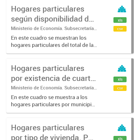
Hogares particulares
electricidad.
según disponibilidad de
xls
servicio sanitario.
Ministerio de Economía. Subsecretaría
csv
de Coordinación Económica y
En este cuadro se muestran los
Estadística. Dirección Provincial de
hogares particulares del total de la
Estadística.
Provincia para los años censales
1991 a 2022 según disponibilidad
Hogares particulares
de Servicio sanitario. Las categorías
son: Tiene baño con...
por existencia de cuarto
xls
de baño y tipo de
Ministerio de Economía. Subsecretaría
csv
de Coordinación Económica y
desagüe del inodoro.
En este cuadro se muestra a los
Estadística. Dirección Provincial de
hogares particulares por municipio
Estadística.
para los años censales 2001 y 2022
por existencia de cuarto de baño: y
Hogares particulares
tipo de desague del inodoro: Baño
con descarga a red...
por tipo de vivienda. Por
xls