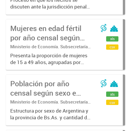
preparatoria (IPP).
Estadística. Dirección Provincial de
discuten ante la jurisdicción penal
Estadística.
(I.P.P.): etapa del proceso penal que
tiene por objeto determinar la
Mujeres en edad fértil
existencia de delitos y la
individualización de los
por año censal según
xls
eventuales...
origen. En porcentaje.
Ministerio de Economía. Subsecretaría
csv
de Coordinación Económica y
Presenta la proporción de mujeres
Estadística. Dirección Provincial de
de 15 a 49 años, agrupadas por
Estadística.
lugar de nacimiento para cada año
censal.
Población por año
censal según sexo e
xls
índice de feminidad.
Ministerio de Economía. Subsecretaría
csv
de Coordinación Económica y
Estructura por sexo de Argentina y
Estadística. Dirección Provincial de
la provincia de Bs.As. y cantidad de
Estadística.
mujeres cada 100 varones en cada
año censal.