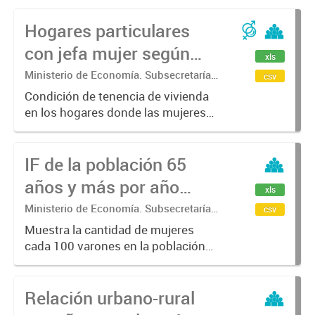
Hogares particulares
con jefa mujer según
xls
tenencia de la vivienda.
Ministerio de Economía. Subsecretaría
csv
de Coordinación Económica y
Condición de tenencia de vivienda
Estadística. Dirección Provincial de
en los hogares donde las mujeres
Estadística.
están a cargo, en Argentina y pcia.
de Bs. As.
IF de la población 65
años y más por año
xls
censal según grupos
Ministerio de Economía. Subsecretaría
csv
de Coordinación Económica y
quinquenales de edad.
Muestra la cantidad de mujeres
Estadística. Dirección Provincial de
cada 100 varones en la población
Estadística.
de 65 años y más.
Relación urbano-rural