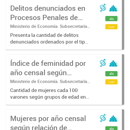
Delitos denunciados en
Procesos Penales de
xls
Violencia Familiar y/o de
Ministerio de Economía. Subsecretaría
csv
de Coordinación Económica y
Género.
Presenta la cantidad de delitos
Estadística. Dirección Provincial de
denunciados ordenados por el tipo
Estadística.
de delito más frecuente.
Índice de feminidad por
año censal según
xls
grandes grupos de edad.
Ministerio de Economía. Subsecretaría
csv
de Coordinación Económica y
Cantidad de mujeres cada 100
Estadística. Dirección Provincial de
varones según grupos de edad en
Estadística.
Argentina y pcia de Buenos Aires
por año censal.
Mujeres por año censal
según relación de
xls