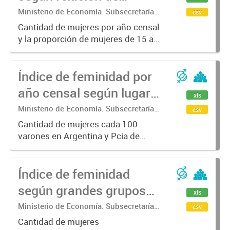
mujeres en edad fértil.
Ministerio de Economía. Subsecretaría
csv
de Coordinación Económica y
En porcentaje.
Cantidad de mujeres por año censal
Estadística. Dirección Provincial de
y la proporción de mujeres de 15 a
Estadística.
49 años
Índice de feminidad por
año censal según lugar
xls
de nacimiento.
Ministerio de Economía. Subsecretaría
csv
de Coordinación Económica y
Cantidad de mujeres cada 100
Estadística. Dirección Provincial de
varones en Argentina y Pcia de
Estadística.
Buenos Aires por año censal.
Índice de feminidad
según grandes grupos
xls
de edad. Población
Ministerio de Economía. Subsecretaría
csv
de Coordinación Económica y
Indígena.
Cantidad de mujeres
Estadística. Dirección Provincial de