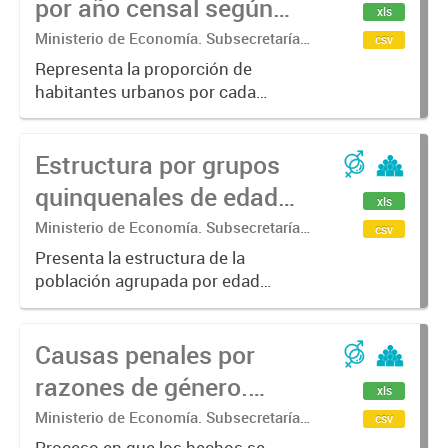
por año censal según
xls
sexo.
Ministerio de Economía. Subsecretaría
csv
de Coordinación Económica y
Representa la proporción de
Estadística. Dirección Provincial de
habitantes urbanos por cada
Estadística.
habitante de zona rural en un
determinado territorio.
Estructura por grupos
quinquenales de edad
xls
según sexo e índice de
Ministerio de Economía. Subsecretaría
csv
de Coordinación Económica y
feminidad.
Presenta la estructura de la
Estadística. Dirección Provincial de
población agrupada por edad
Estadística.
quinquenal para cada año censal y
el índice de femineidad para cada
Causas penales por
grupo: cantidad de mujeres por
cada 100 varones.
razones de género.
xls
Investigación penal
Ministerio de Economía. Subsecretaría
csv
de Coordinación Económica y
Proceso en que los hechos se