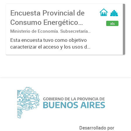
Encuesta Provincial de
Consumo Energético
xls
para uso Residencial
Ministerio de Economía. Subsecretaría
de Coordinación Económica y
(EPCER 2023)
Esta encuesta tuvo como objetivo
Estadística. Dirección Provincial de
caracterizar el acceso y los usos de
Estadística.
la energía, además de recopilar
información útil para estimar el
consumo energético en el sector
residencial de los 135 municipios...
Desarrollado por