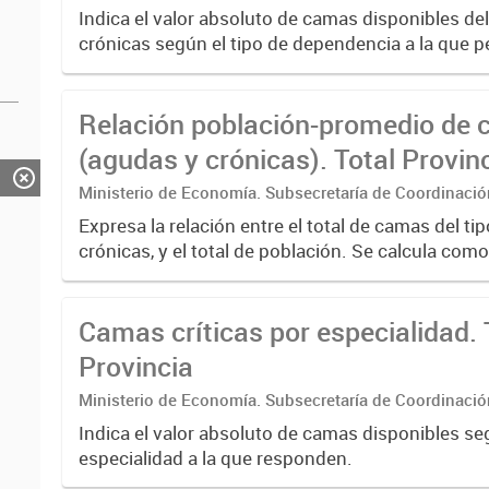
Estadística. Dirección Provincial de Estadística.
Indica el valor absoluto de camas disponibles de
crónicas según el tipo de dependencia a la que 
Relación población-promedio de
(agudas y crónicas). Total Provin
2010 - 2022
Ministerio de Economía. Subsecretaría de Coordinaci
Estadística. Dirección Provincial de Estadística.
Expresa la relación entre el total de camas del ti
crónicas, y el total de población. Se calcula como
entre el total de camas del tipo agudas y crónicas, 
Camas críticas por especialidad. 
Provincia
Ministerio de Economía. Subsecretaría de Coordinaci
Estadística. Dirección Provincial de Estadística.
Indica el valor absoluto de camas disponibles seg
especialidad a la que responden.