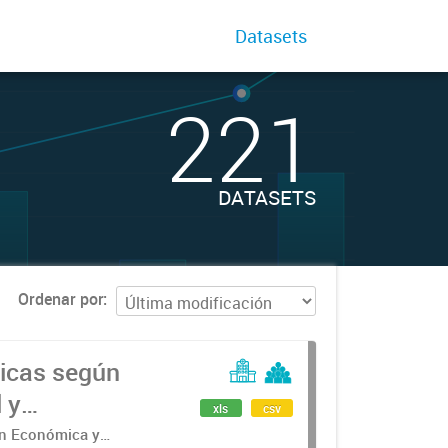
Datasets
221
DATASETS
Ordenar por
icas según
 y
xls
csv
ón Económica y