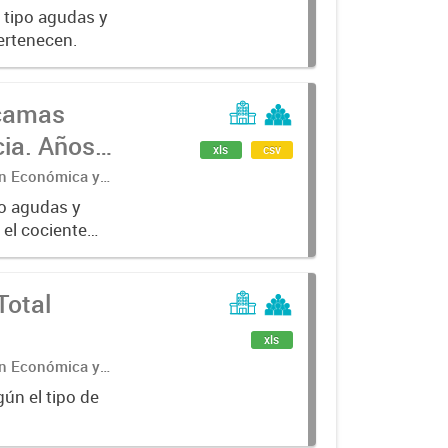
l tipo agudas y
pertenecen.
 camas
cia. Años
xls
csv
ón Económica y
po agudas y
 el cociente
y el total de...
Total
xls
ón Económica y
ún el tipo de