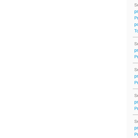
S
p
P
p
T
S
p
P
S
p
P
S
p
P
S
p
P