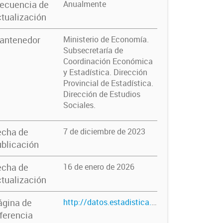
recuencia de
Anualmente
tualización
antenedor
Ministerio de Economía.
Subsecretaría de
Coordinación Económica
y Estadística. Dirección
Provincial de Estadística.
Dirección de Estudios
Sociales.
echa de
7 de diciembre de 2023
blicación
echa de
16 de enero de 2026
tualización
ágina de
http://datos.estadistica.ec.gba.gov.ar/dataset/relacion-poblacion-promedio-de-camas-agudas-y-cronicas-total-provincia-anos-2010-2022
ferencia