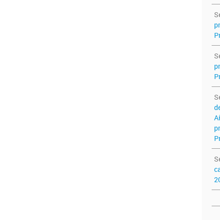
S
p
P
S
p
P
S
d
A
p
P
S
c
2