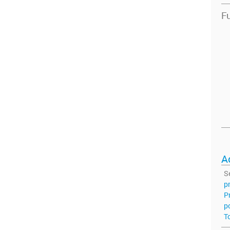
Fu
A
S
p
P
p
T