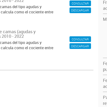
s 2010 - 2022
F
CONSULTAR
e camas del tipo agudas y
ac
DESCARGAR
e calcula como el cociente entre
M
de camas (agudas y
s 2010 - 2022
CONSULTAR
e camas del tipo agudas y
DESCARGAR
e calcula como el cociente entre
F
pu
F
ac
P
re