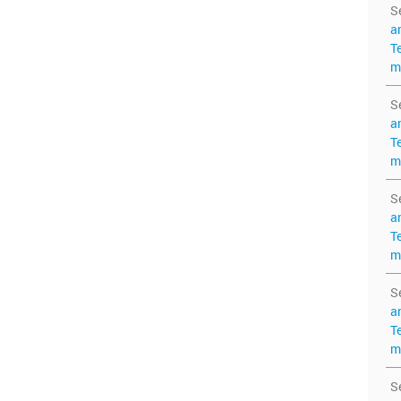
S
a
T
m
S
a
T
m
S
a
T
m
S
a
T
m
S