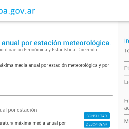
I
nual por estación meteorológica.
oordinación Económica y Estadística. Dirección
T
máxima media anual por estación meteorológica y por
Et
L
F
ac
al por estación
CONSULTAR
M
peratura máxima media anual por
DESCARGAR