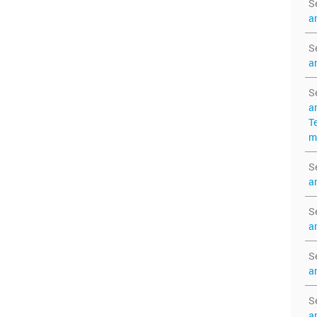
S
a
S
a
S
a
T
m
S
a
S
a
S
a
S
a