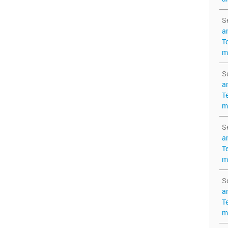
S
a
T
m
S
a
T
m
S
a
T
m
S
a
T
m