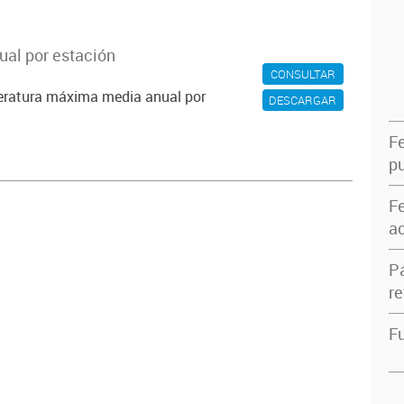
al por estación
CONSULTAR
peratura máxima media anual por
DESCARGAR
F
pu
F
ac
P
re
Fu