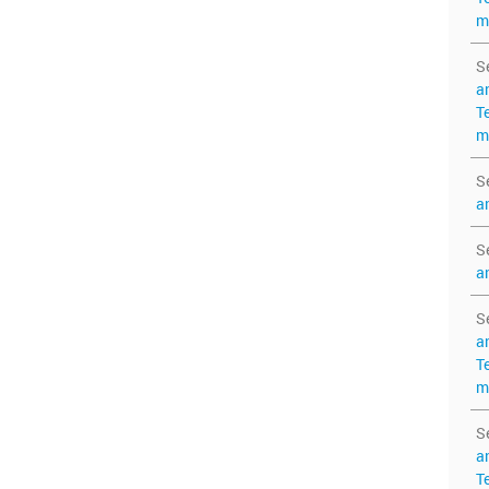
m
S
a
T
m
S
a
S
a
S
a
T
m
S
a
T