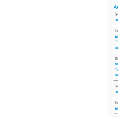
A
S
a
S
a
T
m
S
a
T
m
S
a
S
a