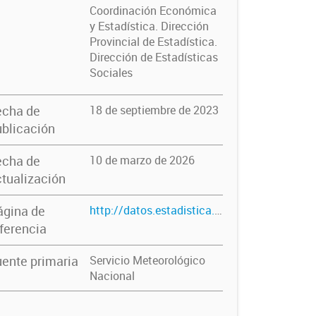
Coordinación Económica
y Estadística. Dirección
Provincial de Estadística.
Dirección de Estadísticas
Sociales
echa de
18 de septiembre de 2023
blicación
echa de
10 de marzo de 2026
tualización
ágina de
http://datos.estadistica.ec.gba.gov.ar/dataset/temperatura-maxima-media-anual-por-estacion-meteorologica
ferencia
ente primaria
Servicio Meteorológico
Nacional