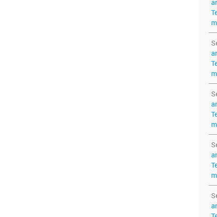
a
T
m
S
a
T
m
S
a
T
m
S
a
T
m
S
a
T