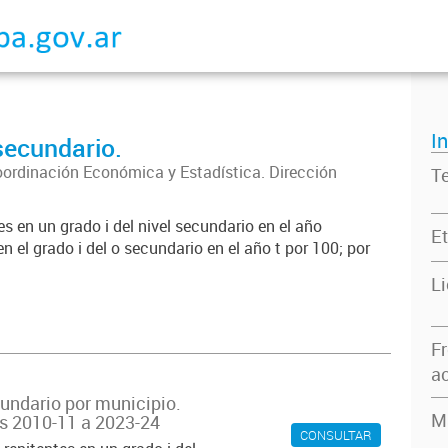
I
 secundario.
oordinación Económica y Estadística. Dirección
T
s en un grado i del nivel secundario en el año
Et
n el grado i del o secundario en el año t por 100; por
L
F
ac
cundario por municipio.
M
s 2010-11 a 2023-24
CONSULTAR