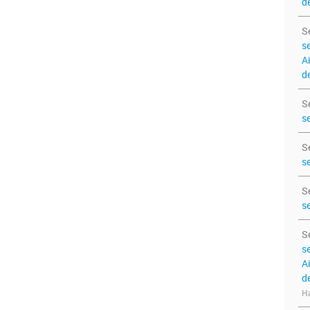
de
S
s
A
de
S
s
S
s
S
s
S
s
A
d
Ha