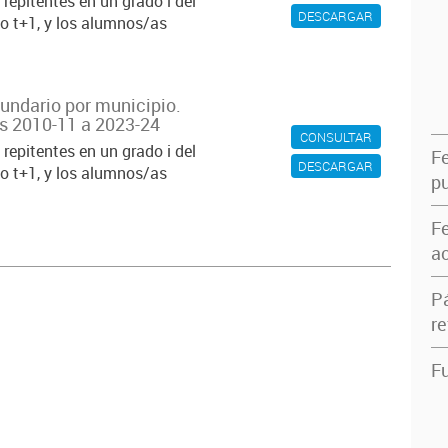
repitentes en un grado i del
DESCARGAR
io t+1, y los alumnos/as
cundario por municipio.
s 2010-11 a 2023-24
CONSULTAR
repitentes en un grado i del
F
DESCARGAR
io t+1, y los alumnos/as
pu
F
ac
P
re
Fu