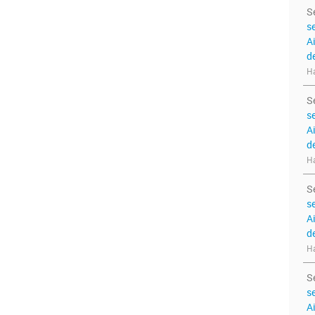
S
s
A
d
Ha
S
s
A
d
Ha
S
s
A
d
Ha
S
s
A