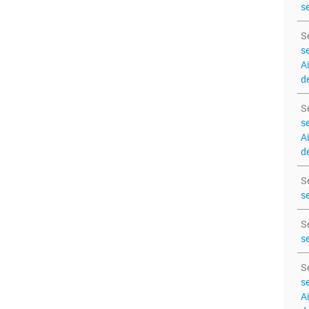
s
S
s
A
de
S
s
A
de
S
s
S
s
S
s
A