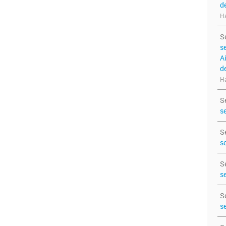
d
Ha
S
s
A
d
Ha
S
s
S
s
S
s
S
s