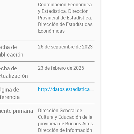
Coordinación Económica
y Estadística. Dirección
Provincial de Estadística.
Dirección de Estadísticas
Económicas
echa de
26 de septiembre de 2023
blicación
echa de
23 de febrero de 2026
tualización
ágina de
http://datos.estadistica.ec.gba.gov.ar/dataset/tasa-de-repitencia-del-nivel-secundario-por-municipio
ferencia
ente primaria
Dirección General de
Cultura y Educación de la
provincia de Buenos Aires.
Dirección de Información