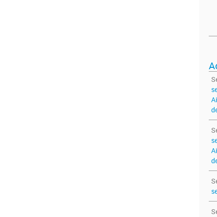
A
S
s
A
de
S
s
A
de
S
s
S