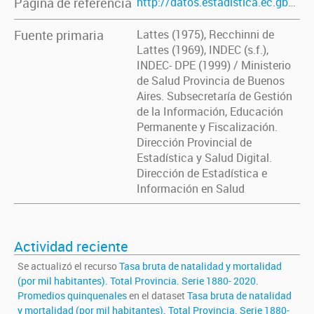
Página de referencia
http://datos.estadistica.ec.gba.gov.ar/dataset/tasa-bruta-de-natalidad-y-mortalidad-por-mil-habitantes-total-provincia-serie-1880-2020
Fuente primaria
Lattes (1975), Recchinni de
Lattes (1969), INDEC (s.f.),
INDEC- DPE (1999) / Ministerio
de Salud Provincia de Buenos
Aires. Subsecretaría de Gestión
de la Información, Educación
Permanente y Fiscalización.
Dirección Provincial de
Estadística y Salud Digital.
Dirección de Estadística e
Información en Salud
Actividad reciente
Se actualizó el recurso
Tasa bruta de natalidad y mortalidad
(por mil habitantes). Total Provincia. Serie 1880- 2020.
Promedios quinquenales
en el dataset
Tasa bruta de natalidad
y mortalidad (por mil habitantes). Total Provincia. Serie 1880-