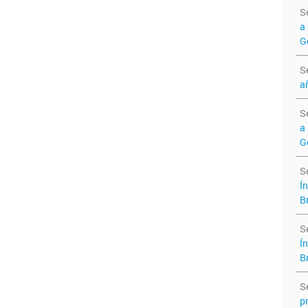
S
a 
G
S
a
S
a 
G
S
Ín
B
S
Ín
B
S
p