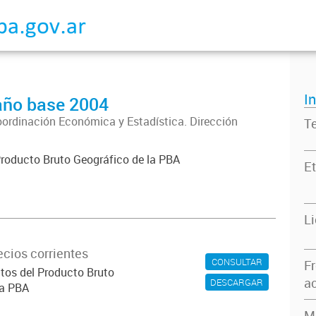
I
año base 2004
oordinación Económica y Estadística. Dirección
T
Producto Bruto Geográfico de la PBA
Et
L
ecios corrientes
CONSULTAR
F
atos del Producto Bruto
ac
DESCARGAR
la PBA
M