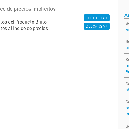
ce de precios implícitos -
A
CONSULTAR
atos del Producto Bruto
S
DESCARGAR
es al Índice de precios
a
S
a
S
p
B
S
a
S
p
B
S