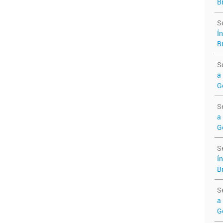
B
S
Ín
B
S
a
G
S
a 
G
S
Ín
B
S
a
G