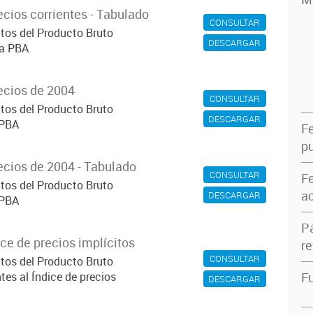
cios corrientes - Tabulado
CONSULTAR
atos del Producto Bruto
DESCARGAR
la PBA
ecios de 2004
CONSULTAR
atos del Producto Bruto
DESCARGAR
 PBA
F
pu
ecios de 2004 - Tabulado
CONSULTAR
F
atos del Producto Bruto
ac
DESCARGAR
 PBA
P
ce de precios implícitos
re
CONSULTAR
atos del Producto Bruto
es al Índice de precios
Fu
DESCARGAR