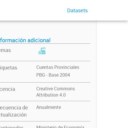
Datasets
nformación adicional
emas
iquetas
Cuentas Provinciales
PBG - Base 2004
icencia
Creative Commons
Attribution 4.0
recuencia de
Anualmente
tualización
antenedor
Ministerio de Economía.