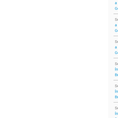
a 
G
S
a
G
S
a 
G
S
Ín
B
S
Ín
B
S
Ín