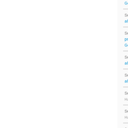
G
S
a
S
p
G
S
a
S
a
S
Ha
S
Ha