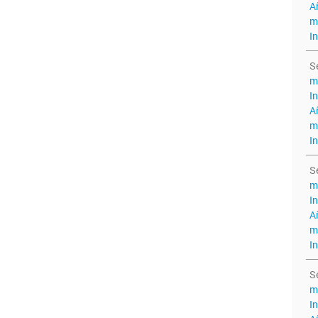
A
m
I
S
m
I
A
m
I
S
m
I
A
m
I
S
m
I