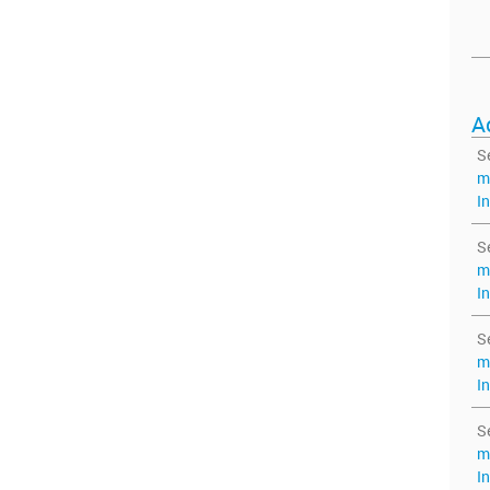
A
S
m
I
S
m
I
S
m
I
S
m
I