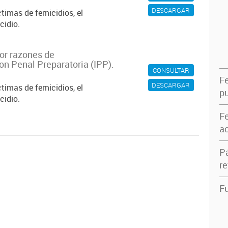
DESCARGAR
timas de femicidios, el
cidio.
or razones de
on Penal Preparatoria (IPP).
CONSULTAR
F
DESCARGAR
timas de femicidios, el
pu
cidio.
F
ac
P
re
Fu