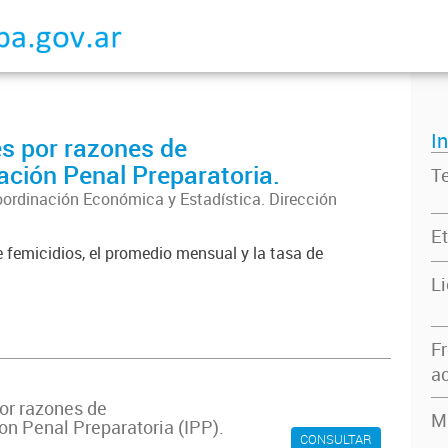
I
s por razones de
ación Penal Preparatoria.
T
oordinación Económica y Estadística. Dirección
Et
 femicidios, el promedio mensual y la tasa de
L
F
ac
or razones de
M
on Penal Preparatoria (IPP).
CONSULTAR