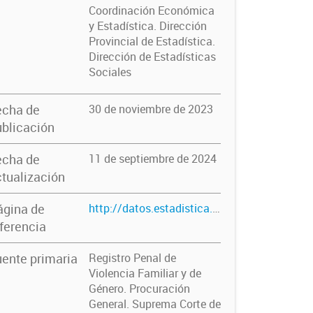
Coordinación Económica
y Estadística. Dirección
Provincial de Estadística.
Dirección de Estadísticas
Sociales
echa de
30 de noviembre de 2023
blicación
echa de
11 de septiembre de 2024
tualización
ágina de
http://datos.estadistica.ec.gba.gov.ar/dataset/muertes-violentas-de-mujeres-por-razones-de-genero-femicidios-investigacion-penal-preparatoria
ferencia
ente primaria
Registro Penal de
Violencia Familiar y de
Género. Procuración
General. Suprema Corte de