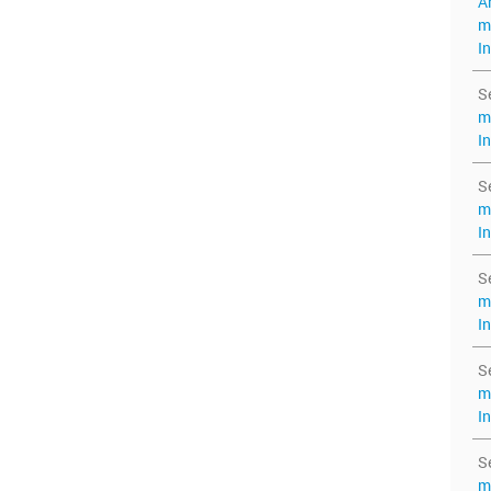
A
m
I
S
m
I
S
m
I
S
m
I
S
m
I
S
m