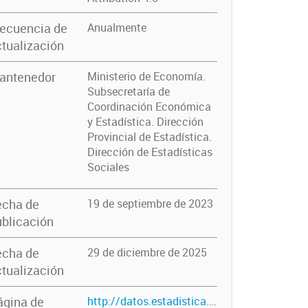
recuencia de
Anualmente
tualización
antenedor
Ministerio de Economía.
Subsecretaría de
Coordinación Económica
y Estadística. Dirección
Provincial de Estadística.
Dirección de Estadísticas
Sociales
echa de
19 de septiembre de 2023
blicación
echa de
29 de diciembre de 2025
tualización
ágina de
http://datos.estadistica.ec.gba.gov.ar/dataset/causas-penales-iniciadas-por-tipo-de-delito-investigacion-penal-preparatoria-ipp