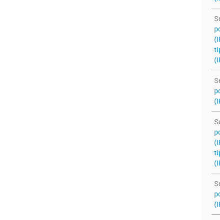
S
po
(
ti
(I
S
po
(I
S
po
(
ti
(I
S
po
(I