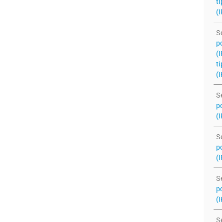
ti
(I
S
po
(
ti
(I
S
po
(I
S
po
(I
S
po
(I
S