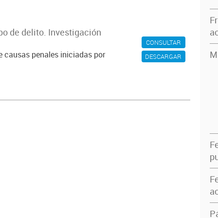
F
po de delito. Investigación
ac
CONSULTAR
M
e causas penales iniciadas por
DESCARGAR
F
pu
F
ac
P