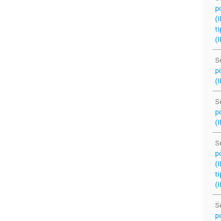
po
(
ti
(I
S
po
(I
S
po
(I
S
po
(
ti
(I
S
po