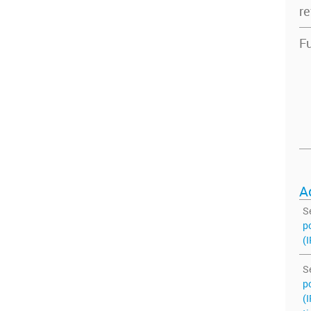
re
Fu
A
S
po
(I
S
po
(