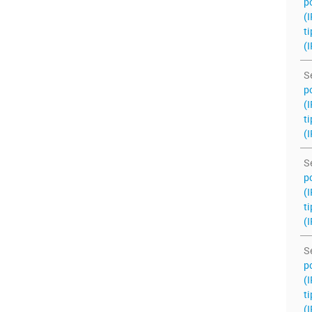
po
(
ti
(I
S
po
(
ti
(I
S
po
(
ti
(I
S
po
(
ti
(I