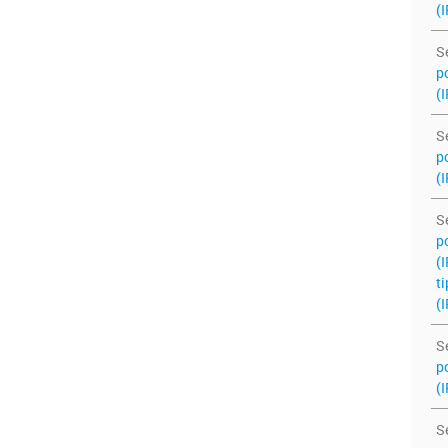
(I
S
po
(I
S
po
(I
S
po
(
ti
(I
S
po
(I
S