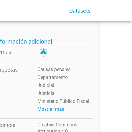
Datasets
nformación adicional
emas
iquetas
Causas penales
Departamento
Judicial
Justicia
Ministerio Público Fiscal
Mostrar más
icencia
Creative Commons
Attribution 4.0