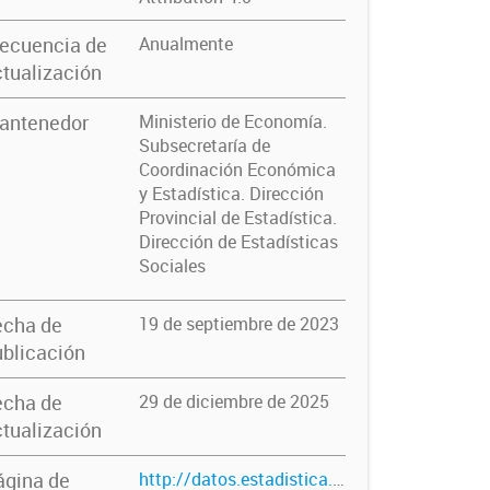
recuencia de
Anualmente
tualización
antenedor
Ministerio de Economía.
Subsecretaría de
Coordinación Económica
y Estadística. Dirección
Provincial de Estadística.
Dirección de Estadísticas
Sociales
echa de
19 de septiembre de 2023
blicación
echa de
29 de diciembre de 2025
tualización
ágina de
http://datos.estadistica.ec.gba.gov.ar/dataset/causas-penales-iniciadas-por-departamento-judicial-investigacion-penal-preparatoria-ipp