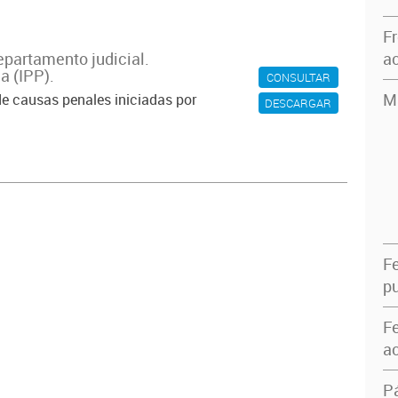
F
epartamento judicial.
ac
a (IPP).
CONSULTAR
M
de causas penales iniciadas por
DESCARGAR
F
pu
F
ac
P