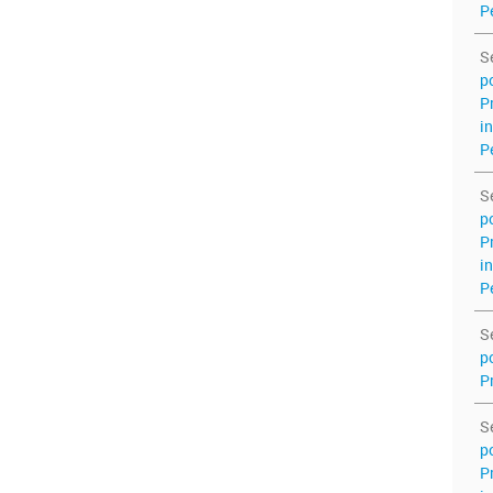
P
S
p
P
i
P
S
p
P
i
P
S
p
P
S
p
P