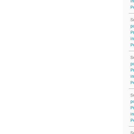
i
P
S
p
P
i
P
S
p
P
i
P
S
p
P
i
P
S