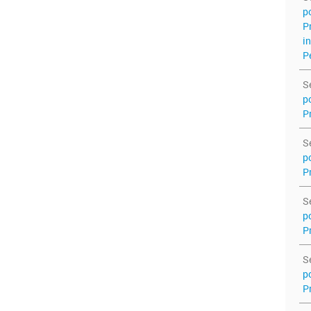
p
P
i
P
S
p
P
S
p
P
S
p
P
S
p
P