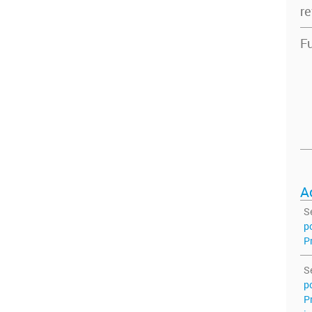
re
Fu
A
S
p
P
S
p
P