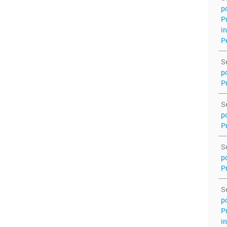
p
P
i
P
S
p
P
S
p
P
S
p
P
S
p
P
i