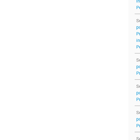
i
P
S
p
P
i
P
S
p
P
S
p
P
S
p
P
S