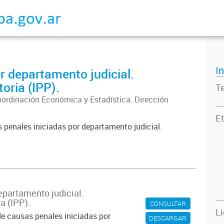
I
r departamento judicial.
oria (IPP).
T
oordinación Económica y Estadística. Dirección
Et
s penales iniciadas por departamento judicial.
epartamento judicial.
a (IPP).
CONSULTAR
L
de causas penales iniciadas por
DESCARGAR