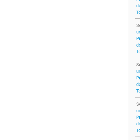
d
T
S
u
P
d
T
S
u
P
d
T
S
u
P
d
T