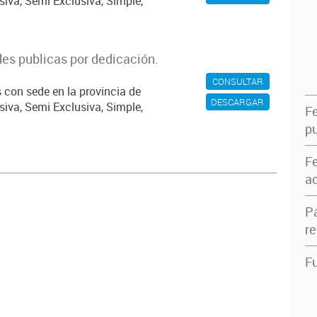
siva, Semi Exclusiva, Simple,
es publicas por dedicación.
CONSULTAR
 con sede en la provincia de
DESCARGAR
siva, Semi Exclusiva, Simple,
F
pu
F
ac
P
re
Fu