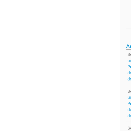
A
S
u
P
d
d
S
u
P
d
d
S