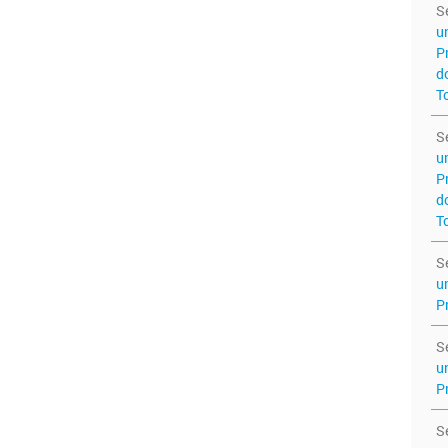
S
u
P
d
T
S
u
P
d
T
S
u
P
S
u
P
S