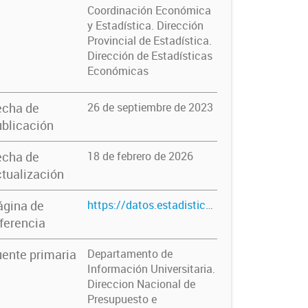
Coordinación Económica
y Estadística. Dirección
Provincial de Estadística.
Dirección de Estadísticas
Económicas
echa de
26 de septiembre de 2023
blicación
echa de
18 de febrero de 2026
tualización
ágina de
https://datos.estadistica.ec.gba.gov.ar/dataset/cargos-docentes-de-universidades-publicas-por-dedicacion-total-provincia-ano-2010-2024
ferencia
ente primaria
Departamento de
Información Universitaria.
Direccion Nacional de
Presupuesto e