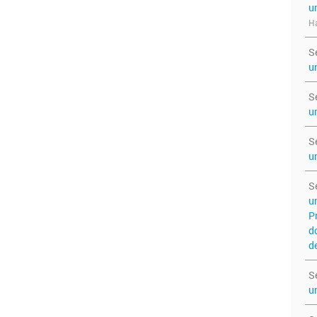
u
Ha
S
u
S
u
S
u
S
u
P
d
d
S
u