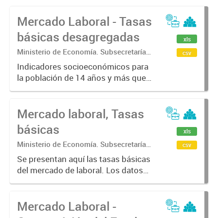
Mercado Laboral - Tasas
básicas desagregadas
xls
Ministerio de Economía. Subsecretaría
csv
de Coordinación Económica y
Indicadores socioeconómicos para
Estadística. Dirección Provincial de
la población de 14 años y más que
Estadística.
caracterizan la situación laboral de
la población a través de indicadores
Mercado laboral, Tasas
básicos del mercado de trabajo
tales como tasas generales...
básicas
xls
Ministerio de Economía. Subsecretaría
csv
de Coordinación Económica y
Se presentan aquí las tasas básicas
Estadística. Dirección Provincial de
del mercado de laboral. Los datos
Estadística.
fueron calculados en base a la
Encuesta Permanente de Hogares
Mercado Laboral -
(EPH) para los 6 aglomerados
urbanos de la Provincia de