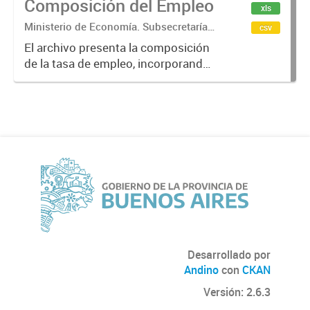
Composición del Empleo
xls
Buenos...
Ministerio de Economía. Subsecretaría
csv
de Coordinación Económica y
El archivo presenta la composición
Estadística. Dirección Provincial de
de la tasa de empleo, incorporando
Estadística.
información sobre las
características de la población
ocupada. Incluye desagregaciones
según condición de asalariado,
calificación...
Desarrollado por
Andino
con
CKAN
Versión: 2.6.3