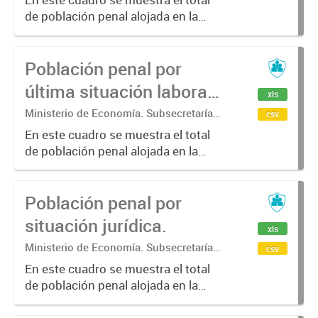
establecimiento penal.
Estadística. Dirección Provincial de
de población penal alojada en la
Estadística.
provincia de Buenos Aires por
capacitación laboral entes de
Población penal por
ingresar al establecimiento penal.
última situación laboral
xls
antes de ingresar al
Ministerio de Economía. Subsecretaría
csv
de Coordinación Económica y
establecimiento penal.
En este cuadro se muestra el total
Estadística. Dirección Provincial de
de población penal alojada en la
Estadística.
provincia de Buenos Aires por
última situación laboral antes de
Población penal por
ingresar al establecimiento penal
(desocupado, trabajador de...
situación jurídica.
xls
Ministerio de Economía. Subsecretaría
csv
de Coordinación Económica y
En este cuadro se muestra el total
Estadística. Dirección Provincial de
de población penal alojada en la
Estadística.
provincia de Buenos Aires por
situación jurídica (procesados,