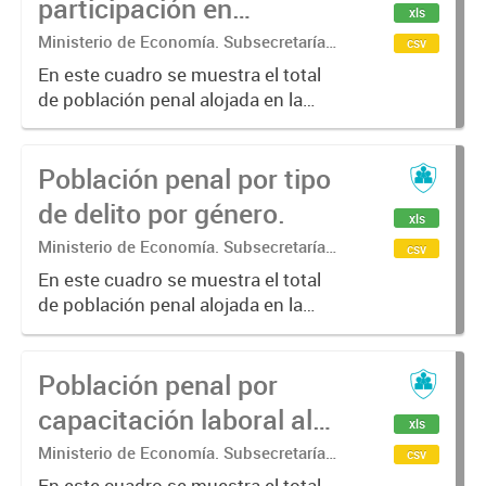
participación en
xls
programas laborales en
Ministerio de Economía. Subsecretaría
csv
de Coordinación Económica y
los establecimientos
En este cuadro se muestra el total
Estadística. Dirección Provincial de
de población penal alojada en la
penales.
Estadística.
provincia de Buenos Aires por
participación en programas
Población penal por tipo
laborales en los establecimiento
penales.
de delito por género.
xls
Ministerio de Economía. Subsecretaría
csv
de Coordinación Económica y
En este cuadro se muestra el total
Estadística. Dirección Provincial de
de población penal alojada en la
Estadística.
provincia de Buenos Aires por tipo
de delito y por género.
Población penal por
capacitación laboral al
xls
ingresar al
Ministerio de Economía. Subsecretaría
csv
de Coordinación Económica y
En este cuadro se muestra el total