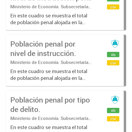
género.
Ministerio de Economía. Subsecretaría
csv
de Coordinación Económica y
En este cuadro se muestra el total
Estadística. Dirección Provincial de
de población penal alojada en la
Estadística.
provincia de Buenos Aires por nivel
de instrucción y por género.
Población penal por
nivel de instrucción.
xls
Ministerio de Economía. Subsecretaría
csv
de Coordinación Económica y
En este cuadro se muestra el total
Estadística. Dirección Provincial de
de población penal alojada en la
Estadística.
provincia de Buenos Aires por nivel
de instrucción.
Población penal por tipo
de delito.
xls
Ministerio de Economía. Subsecretaría
csv
de Coordinación Económica y
En este cuadro se muestra el total
Estadística. Dirección Provincial de