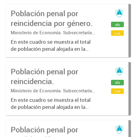
Población penal por
reincidencia por género.
xls
Ministerio de Economía. Subsecretaría
csv
de Coordinación Económica y
En este cuadro se muestra el total
Estadística. Dirección Provincial de
de población penal alojada en la
Estadística.
provincia de Buenos Aires por
reincidencia y por género.
Población penal por
reincidencia.
xls
Ministerio de Economía. Subsecretaría
csv
de Coordinación Económica y
En este cuadro se muestra el total
Estadística. Dirección Provincial de
de población penal alojada en la
Estadística.
provincia de Buenos Aires por
reincidencia.
Población penal por