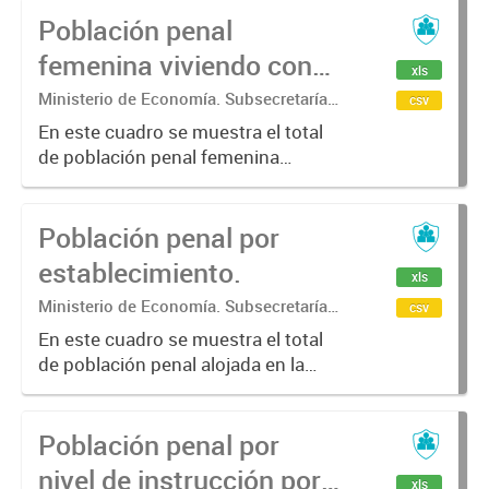
Población penal
condenados, otra situación).
femenina viviendo con
xls
hijos en el
Ministerio de Economía. Subsecretaría
csv
de Coordinación Económica y
establecimiento penal.
En este cuadro se muestra el total
Estadística. Dirección Provincial de
de población penal femenina
Estadística.
alojada en la provincia de Buenos
Aires por establecimiento.
Población penal por
establecimiento.
xls
Ministerio de Economía. Subsecretaría
csv
de Coordinación Económica y
En este cuadro se muestra el total
Estadística. Dirección Provincial de
de población penal alojada en la
Estadística.
provincia de Buenos Aires por
establecimiento.
Población penal por
nivel de instrucción por
xls