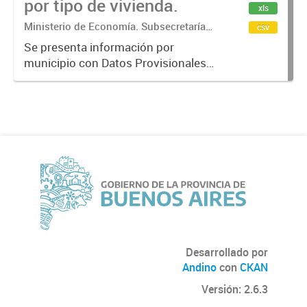
por tipo de vivienda.
xls
Ministerio de Economía. Subsecretaría
csv
de Coordinación Económica y
Se presenta información por
Estadística. Dirección Provincial de
municipio con Datos Provisionales
Estadística.
del año censal 2022. Las categorías
son: Viviendas particulares,
Población en viviendas particulares,
Viviendas colectivas, Población...
Desarrollado por
Andino
con
CKAN
Versión: 2.6.3