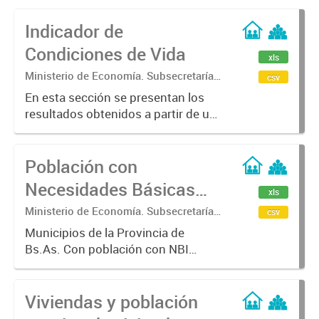
Indicador de
Condiciones de Vida
xls
Ministerio de Economía. Subsecretaría
csv
de Coordinación Económica y
En esta sección se presentan los
Estadística. Dirección Provincial de
resultados obtenidos a partir de un
Estadística.
conjunto de indicadores que
describen las condiciones de vida
Población con
de los hogares en la provincia de
Buenos Aires. Estos indicadores...
Necesidades Básicas
xls
Insatisfechas (NBI).
Ministerio de Economía. Subsecretaría
csv
de Coordinación Económica y
Municipios de la Provincia de
Estadística. Dirección Provincial de
Bs.As. Con población con NBI
Estadística.
(Absoluto y porcentaje)
Viviendas y población