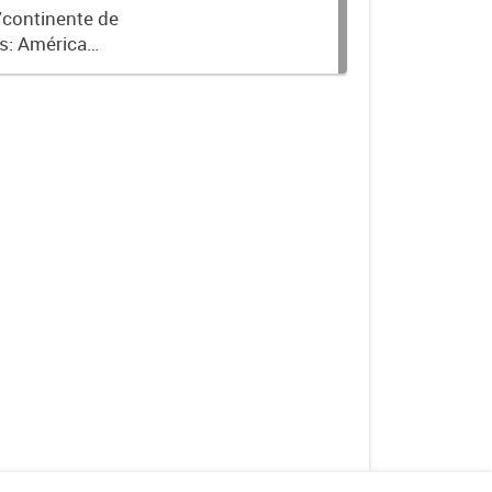
/continente de
as: América
sia y Oceanía.