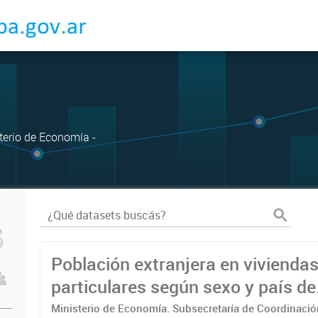
sterio de Economía -
Población extranjera en vivienda
particulares según sexo y país de
nacimiento. Por Municipio 2022
Ministerio de Economía. Subsecretaría de Coordinaci