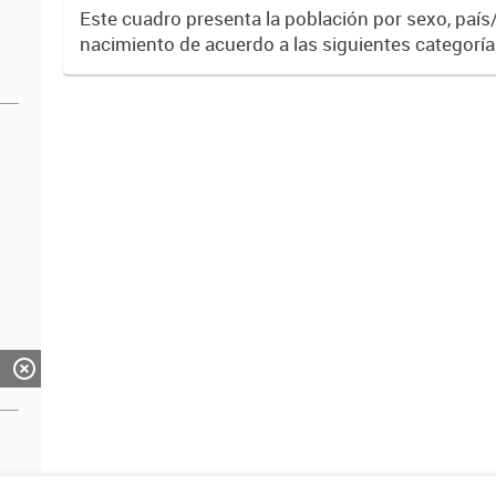
Estadística. Dirección Provincial de Estadística.
Este cuadro presenta la población por sexo, país
nacimiento de acuerdo a las siguientes categorí
Limítrofe, América no Limítrofe, Europa, África, A
Por...