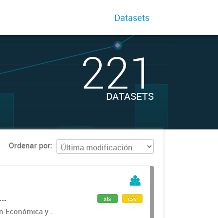
Datasets
221
DATASETS
Ordenar por
s
xls
csv
ón Económica y