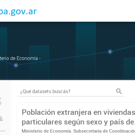
sterio de Economía -
Población extranjera en vivienda
particulares según sexo y país de
nacimiento. Por Municipio 2022
Ministerio de Economía. Subsecretaría de Coordinaci