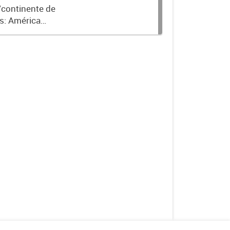
/continente de
as: América
sia y Oceanía.