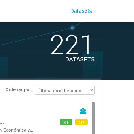
Datasets
221
DATASETS
Ordenar por
s
xls
csv
ón Económica y