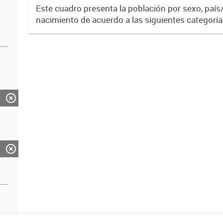
Estadística. Dirección Provincial de Estadística.
Este cuadro presenta la población por sexo, país
nacimiento de acuerdo a las siguientes categorí
Limítrofe, América no Limítrofe, Europa, África, A
Por...