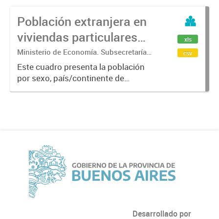
Población extranjera en
viviendas particulares
xls
según sexo y país de
Ministerio de Economía. Subsecretaría
csv
de Coordinación Económica y
nacimiento. Por
Este cuadro presenta la población
Estadística. Dirección Provincial de
por sexo, país/continente de
Municipio 2022
Estadística.
nacimiento de acuerdo a las
siguientes categorías: América
Limítrofe, América no Limítrofe,
Europa, África, Asia y Oceanía. Por...
Desarrollado por