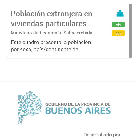
Población extranjera en
viviendas particulares
xls
según sexo y país de
Ministerio de Economía. Subsecretaría
csv
de Coordinación Económica y
nacimiento. Por
Este cuadro presenta la población
Estadística. Dirección Provincial de
por sexo, país/continente de
Municipio 2022
Estadística.
nacimiento de acuerdo a las
siguientes categorías: América
Limítrofe, América no Limítrofe,
Europa, África, Asia y Oceanía. Por...
Desarrollado por