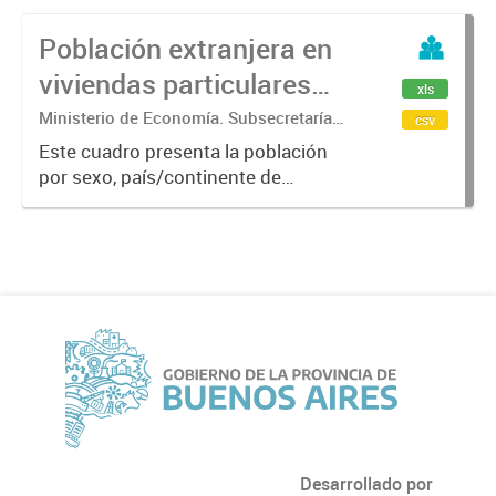
Población extranjera en
viviendas particulares
xls
según sexo y país de
Ministerio de Economía. Subsecretaría
csv
de Coordinación Económica y
nacimiento. Por
Este cuadro presenta la población
Estadística. Dirección Provincial de
por sexo, país/continente de
Municipio 2022
Estadística.
nacimiento de acuerdo a las
siguientes categorías: América
Limítrofe, América no Limítrofe,
Europa, África, Asia y Oceanía. Por...
Desarrollado por