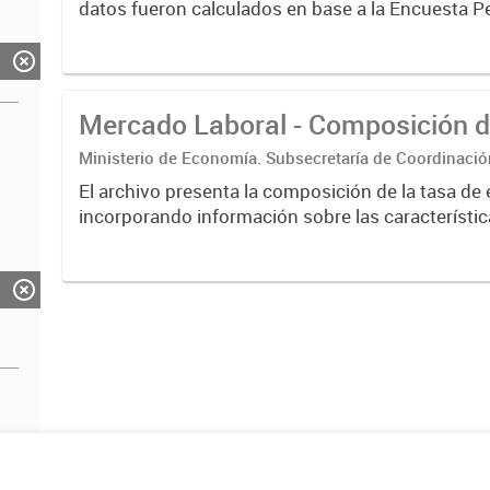
datos fueron calculados en base a la Encuesta 
Hogares (EPH) para los 6 aglomerados urbanos d
de Buenos...
Mercado Laboral - Composición d
Ministerio de Economía. Subsecretaría de Coordinaci
Estadística. Dirección Provincial de Estadística.
El archivo presenta la composición de la tasa de
incorporando información sobre las característic
población ocupada. Incluye desagregaciones se
de asalariado, calificación...