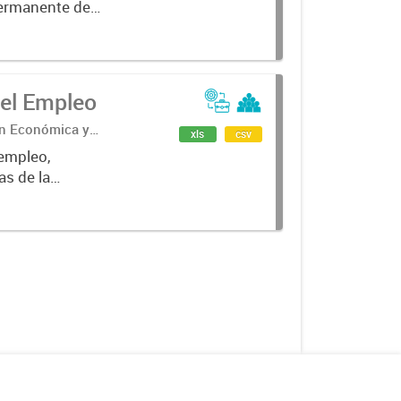
Permanente de
e la Provincia
el Empleo
ón Económica y
xls
csv
 empleo,
as de la
gún condición