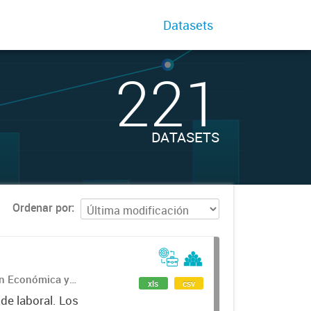
Datasets
221
DATASETS
Ordenar por
ón Económica y
xls
csv