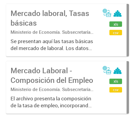
Mercado laboral, Tasas
básicas
xls
Ministerio de Economía. Subsecretaría
csv
de Coordinación Económica y
Se presentan aquí las tasas básicas
Estadística. Dirección Provincial de
del mercado de laboral. Los datos
Estadística.
fueron calculados en base a la
Encuesta Permanente de Hogares
Mercado Laboral -
(EPH) para los 6 aglomerados
urbanos de la Provincia de
Composición del Empleo
xls
Buenos...
Ministerio de Economía. Subsecretaría
csv
de Coordinación Económica y
El archivo presenta la composición
Estadística. Dirección Provincial de
de la tasa de empleo, incorporando
Estadística.
información sobre las
características de la población
ocupada. Incluye desagregaciones
según condición de asalariado,