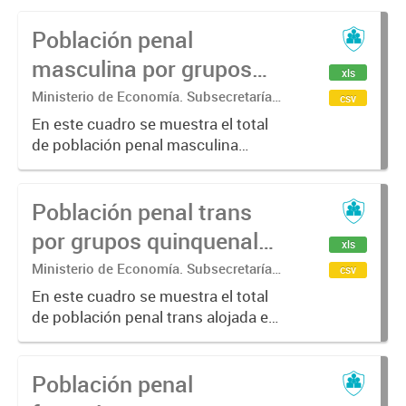
Población penal
masculina por grupos
xls
quinquenales de edad.
Ministerio de Economía. Subsecretaría
csv
de Coordinación Económica y
En este cuadro se muestra el total
Estadística. Dirección Provincial de
de población penal masculina
Estadística.
alojada en la provincia de Buenos
Aires por grupos quinquenales de
Población penal trans
edad.
por grupos quinquenales
xls
de edad.
Ministerio de Economía. Subsecretaría
csv
de Coordinación Económica y
En este cuadro se muestra el total
Estadística. Dirección Provincial de
de población penal trans alojada en
Estadística.
la provincia de Buenos Aires por
grupos quinquenales de edad.
Población penal