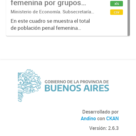
femenina por grupos
xls
quinquenales de edad.
Ministerio de Economía. Subsecretaría
csv
de Coordinación Económica y
En este cuadro se muestra el total
Estadística. Dirección Provincial de
de población penal femenina
Estadística.
alojada en la provincia de Buenos
Aires por grupos quinquenales de
edad.
Desarrollado por
Andino
con
CKAN
Versión: 2.6.3