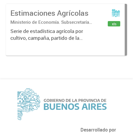
Estimaciones Agrícolas
Ministerio de Economía. Subsecretaría
xls
de Coordinación Económica y
Serie de estadística agrícola por
Estadística. Dirección Provincial de
cultivo, campaña, partido de la
Estadística.
provincia de Buenos Aires y Total
República Argentina con los
siguientes datos: superficie
sembrada, superficie cosechada,
producción...
Desarrollado por