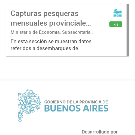
Capturas pesqueras
mensuales provinciales
xls
por especie.
Ministerio de Economía. Subsecretaría
de Coordinación Económica y
En esta sección se muestran datos
Estadística. Dirección Provincial de
referidos a desembarques de
Estadística.
capturas marítimas realizadas en
los principales puertos
bonaerenses.
Desarrollado por