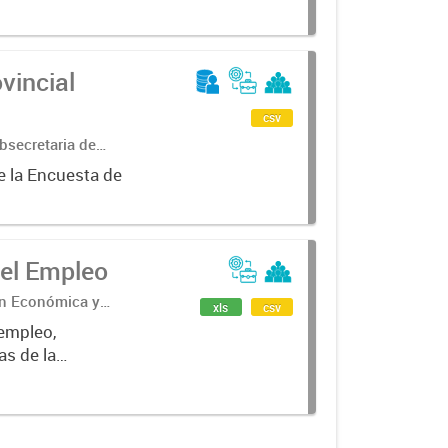
vincial
csv
bsecretaria de
ncial de
e la Encuesta de
el Empleo
ón Económica y
xls
csv
 empleo,
as de la
gún condición