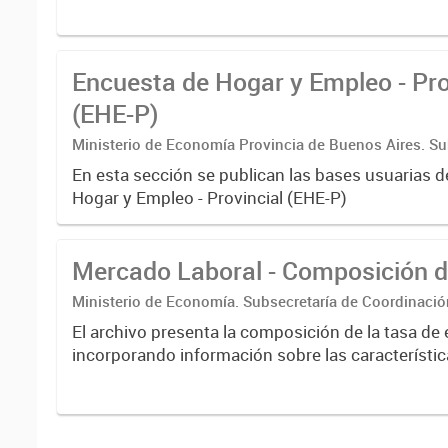
Encuesta de Hogar y Empleo - Pro
(EHE-P)
Ministerio de Economía Provincia de Buenos Aires. Su
Coordinación económica y estadística. Dirección Provi
En esta sección se publican las bases usuarias d
Estadística
Hogar y Empleo - Provincial (EHE-P)
Mercado Laboral - Composición d
Ministerio de Economía. Subsecretaría de Coordinaci
Estadística. Dirección Provincial de Estadística.
El archivo presenta la composición de la tasa de
incorporando información sobre las característic
población ocupada. Incluye desagregaciones se
de asalariado, calificación...