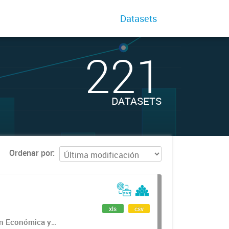
Datasets
221
DATASETS
Ordenar por
xls
csv
ón Económica y