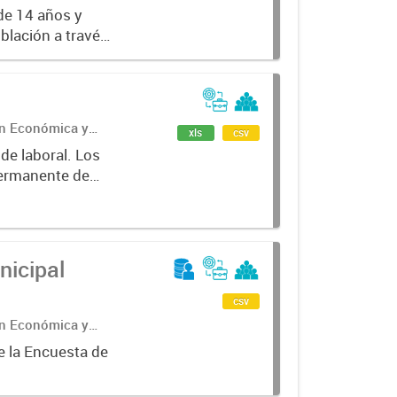
de 14 años y
oblación a través
ales como tasas
ón Económica y
xls
csv
Permanente de
e la Provincia
nicipal
csv
ón Económica y
e la Encuesta de