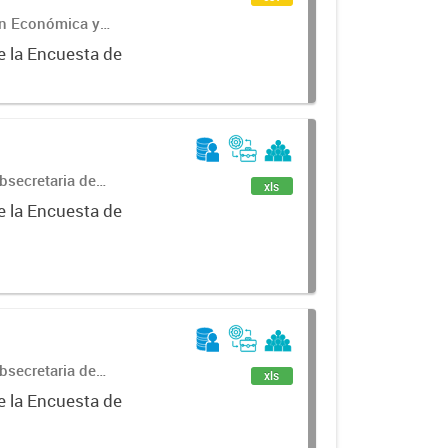
ón Económica y
e la Encuesta de
bsecretaria de
xls
ncial de
e la Encuesta de
bsecretaria de
xls
ncial de
e la Encuesta de