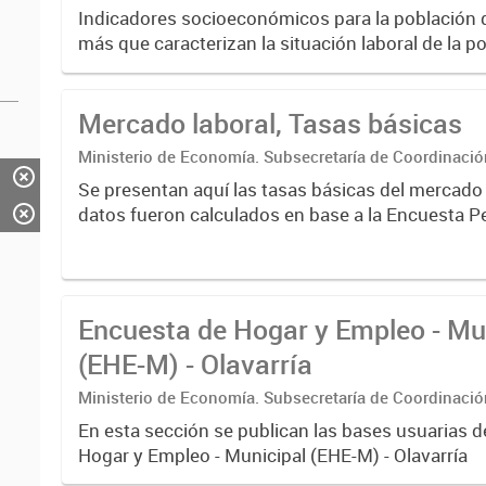
Estadística. Dirección Provincial de Estadística.
Indicadores socioeconómicos para la población 
más que caracterizan la situación laboral de la p
de indicadores básicos del mercado de trabajo t
generales...
Mercado laboral, Tasas básicas
Ministerio de Economía. Subsecretaría de Coordinaci
Estadística. Dirección Provincial de Estadística.
Se presentan aquí las tasas básicas del mercado de laboral. Los
datos fueron calculados en base a la Encuesta 
Hogares (EPH) para los 6 aglomerados urbanos d
de Buenos...
Encuesta de Hogar y Empleo - Mu
(EHE-M) - Olavarría
Ministerio de Economía. Subsecretaría de Coordinaci
Estadística. Dirección Provincial de Estadística.
En esta sección se publican las bases usuarias d
Hogar y Empleo - Municipal (EHE-M) - Olavarría