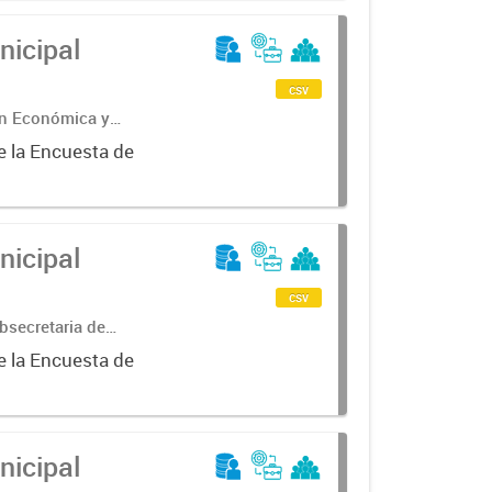
nicipal
csv
ón Económica y
e la Encuesta de
nicipal
csv
bsecretaria de
ncial de
e la Encuesta de
nicipal