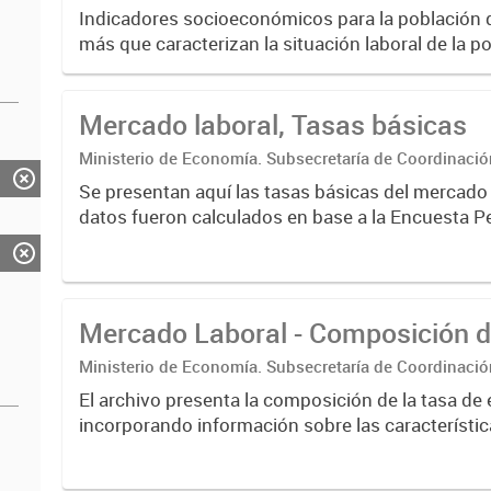
Estadística. Dirección Provincial de Estadística.
Indicadores socioeconómicos para la población 
más que caracterizan la situación laboral de la p
de indicadores básicos del mercado de trabajo t
generales...
Mercado laboral, Tasas básicas
Ministerio de Economía. Subsecretaría de Coordinaci
Estadística. Dirección Provincial de Estadística.
Se presentan aquí las tasas básicas del mercado de laboral. Los
datos fueron calculados en base a la Encuesta 
Hogares (EPH) para los 6 aglomerados urbanos d
de Buenos...
Mercado Laboral - Composición d
Ministerio de Economía. Subsecretaría de Coordinaci
Estadística. Dirección Provincial de Estadística.
El archivo presenta la composición de la tasa de
incorporando información sobre las característic
población ocupada. Incluye desagregaciones se
de asalariado, calificación...