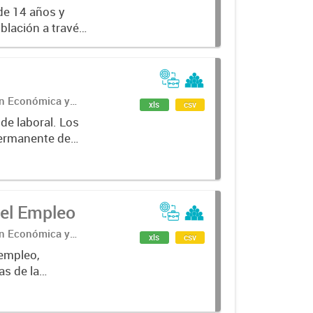
de 14 años y
oblación a través
ales como tasas
ón Económica y
xls
csv
Permanente de
e la Provincia
el Empleo
ón Económica y
xls
csv
 empleo,
as de la
gún condición