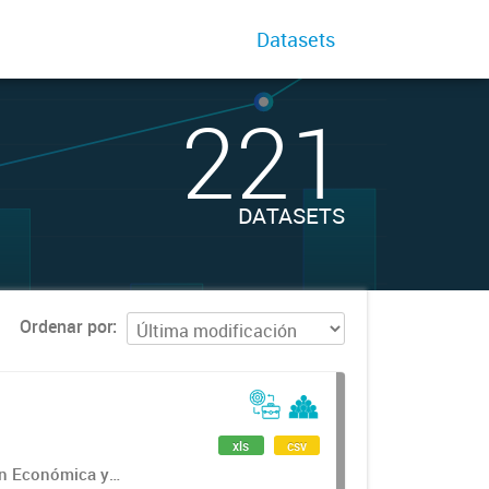
Datasets
221
DATASETS
Ordenar por
xls
csv
ón Económica y