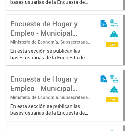
bases usuarias de la Encuesta de
Estadística.
Hogar y Empleo - Municipal (EHE-
M) - Escobar
Encuesta de Hogar y
Empleo - Municipal
(EHE-M) - Patagones
Ministerio de Economía. Subsecretaría
csv
de Coordinación Económica y
En esta sección se publican las
Estadística. Dirección Provincial de
bases usuarias de la Encuesta de
Estadística.
Hogar y Empleo - Municipal (EHE-
M) - Patagones
Encuesta de Hogar y
Empleo - Municipal
(EHE-M) - Alberti
Ministerio de Economía. Subsecretaría
csv
de Coordinación Económica y
En esta sección se publican las
Estadística. Dirección Provincial de
bases usuarias de la Encuesta de
Estadística.
Hogar y Empleo - Municipal (EHE-
M) - Alberti