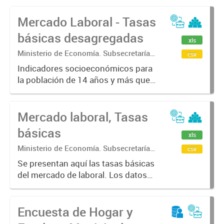
Mercado Laboral - Tasas
básicas desagregadas
xls
Ministerio de Economía. Subsecretaría
csv
de Coordinación Económica y
Indicadores socioeconómicos para
Estadística. Dirección Provincial de
la población de 14 años y más que
Estadística.
caracterizan la situación laboral de
la población a través de indicadores
Mercado laboral, Tasas
básicos del mercado de trabajo
tales como tasas generales...
básicas
xls
Ministerio de Economía. Subsecretaría
csv
de Coordinación Económica y
Se presentan aquí las tasas básicas
Estadística. Dirección Provincial de
del mercado de laboral. Los datos
Estadística.
fueron calculados en base a la
Encuesta Permanente de Hogares
Encuesta de Hogar y
(EPH) para los 6 aglomerados
urbanos de la Provincia de