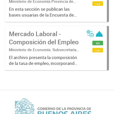
(EHE-P)
Ministerio de Economía Provincia de
csv
Buenos Aires. Subsecretaria de
En esta sección se publican las
Coordinación económica y estadística.
bases usuarias de la Encuesta de
Dirección Provincial de Estadística
Hogar y Empleo - Provincial (EHE-P)
Mercado Laboral -
Composición del Empleo
xls
Ministerio de Economía. Subsecretaría
csv
de Coordinación Económica y
El archivo presenta la composición
Estadística. Dirección Provincial de
de la tasa de empleo, incorporando
Estadística.
información sobre las
características de la población
ocupada. Incluye desagregaciones
según condición de asalariado,
calificación...