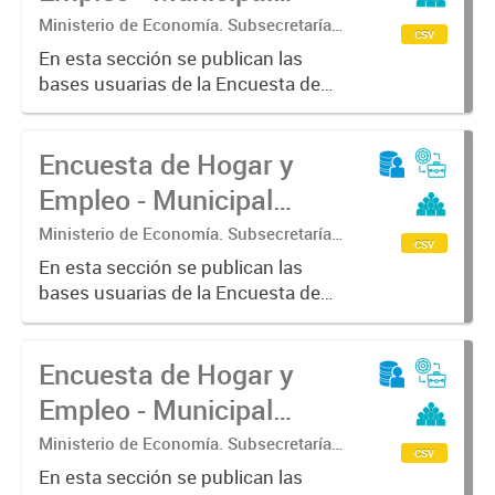
(EHE-M) - Lanús
Ministerio de Economía. Subsecretaría
csv
de Coordinación Económica y
En esta sección se publican las
Estadística. Dirección Provincial de
bases usuarias de la Encuesta de
Estadística.
Hogar y Empleo - Municipal (EHE-
M) - Lanús
Encuesta de Hogar y
Empleo - Municipal
(EHE-M) - Junín
Ministerio de Economía. Subsecretaría
csv
de Coordinación Económica y
En esta sección se publican las
Estadística. Dirección Provincial de
bases usuarias de la Encuesta de
Estadística.
Hogar y Empleo - Municipal (EHE-
M) - Junín
Encuesta de Hogar y
Empleo - Municipal
(EHE-M) - Escobar
Ministerio de Economía. Subsecretaría
csv
de Coordinación Económica y
En esta sección se publican las
Estadística. Dirección Provincial de