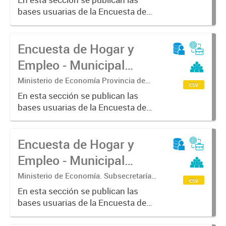
Estadística. Dirección Provincial de
bases usuarias de la Encuesta de
Estadística.
Hogar y Empleo - Municipal (EHE-
M) - Pergamino
Encuesta de Hogar y
Empleo - Municipal
(EHE-M) - Saladillo
Ministerio de Economía Provincia de
csv
Buenos Aires. Subsecretaria de
En esta sección se publican las
Coordinación económica y estadística.
bases usuarias de la Encuesta de
Dirección Provincial de Estadística
Hogar y Empleo - Municipal (EHE-
M) - Saladillo
Encuesta de Hogar y
Empleo - Municipal
(EHE-M) - Tandil
Ministerio de Economía. Subsecretaría
csv
de Coordinación Económica y
En esta sección se publican las
Estadística. Dirección Provincial de
bases usuarias de la Encuesta de
Estadística.
Hogar y Empleo - Municipal (EHE-
M) - Tandil