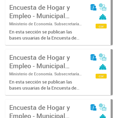
Encuesta de Hogar y
Empleo - Municipal
(EHE-M) - Viamonte
Ministerio de Economía. Subsecretaría
csv
de Coordinación Económica y
En esta sección se publican las
Estadística. Dirección Provincial de
bases usuarias de la Encuesta de
Estadística.
Hogar y Empleo - Municipal (EHE-
M) - Viamonte
Encuesta de Hogar y
Empleo - Municipal
(EHE-M) - Morón
Ministerio de Economía. Subsecretaría
csv
de Coordinación Económica y
En esta sección se publican las
Estadística. Dirección Provincial de
bases usuarias de la Encuesta de
Estadística.
Hogar y Empleo - Municipal (EHE-
M) - Morón
Encuesta de Hogar y
Empleo - Municipal