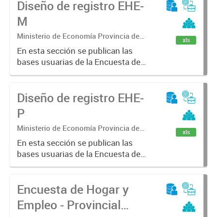
Diseño de registro EHE-
M
Ministerio de Economía Provincia de
xls
Buenos Aires. Subsecretaria de
En esta sección se publican las
Coordinación económica y estadística.
bases usuarias de la Encuesta de
Dirección Provincial de Estadística
Hogar y Empleo - Municipal (EHE-
M)
Diseño de registro EHE-
P
Ministerio de Economía Provincia de
xls
Buenos Aires. Subsecretaria de
En esta sección se publican las
Coordinación económica y estadística.
bases usuarias de la Encuesta de
Dirección Provincial de Estadística
Hogar y Empleo - Provincial (EHE-P)
Encuesta de Hogar y
Empleo - Provincial