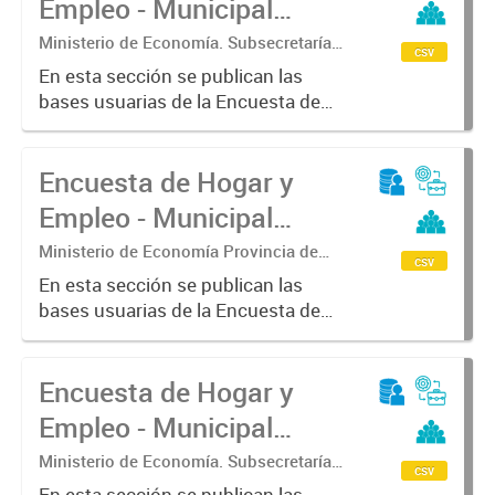
Empleo - Municipal
Buenos...
(EHE-M) - Olavarría
Ministerio de Economía. Subsecretaría
csv
de Coordinación Económica y
En esta sección se publican las
Estadística. Dirección Provincial de
bases usuarias de la Encuesta de
Estadística.
Hogar y Empleo - Municipal (EHE-
M) - Olavarría
Encuesta de Hogar y
Empleo - Municipal
(EHE-M) - Pehuajó
Ministerio de Economía Provincia de
csv
Buenos Aires. Subsecretaria de
En esta sección se publican las
Coordinación económica y estadística.
bases usuarias de la Encuesta de
Dirección Provincial de Estadística
Hogar y Empleo - Municipal (EHE-
M) - Pehuajó
Encuesta de Hogar y
Empleo - Municipal
(EHE-M) - Pergamino
Ministerio de Economía. Subsecretaría
csv
de Coordinación Económica y
En esta sección se publican las