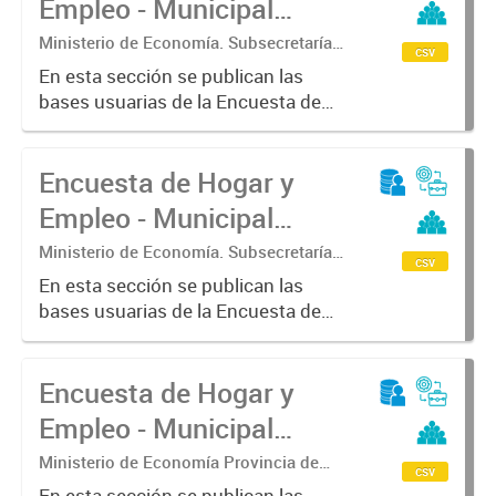
Empleo - Municipal
Buenos...
(EHE-M) - Olavarría
Ministerio de Economía. Subsecretaría
csv
de Coordinación Económica y
En esta sección se publican las
Estadística. Dirección Provincial de
bases usuarias de la Encuesta de
Estadística.
Hogar y Empleo - Municipal (EHE-
M) - Olavarría
Encuesta de Hogar y
Empleo - Municipal
(EHE-M) - Pergamino
Ministerio de Economía. Subsecretaría
csv
de Coordinación Económica y
En esta sección se publican las
Estadística. Dirección Provincial de
bases usuarias de la Encuesta de
Estadística.
Hogar y Empleo - Municipal (EHE-
M) - Pergamino
Encuesta de Hogar y
Empleo - Municipal
(EHE-M) - Saladillo
Ministerio de Economía Provincia de
csv
Buenos Aires. Subsecretaria de
En esta sección se publican las