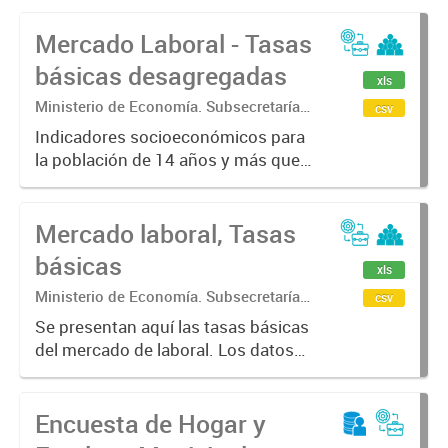
Mercado Laboral - Tasas
básicas desagregadas
xls
Ministerio de Economía. Subsecretaría
csv
de Coordinación Económica y
Indicadores socioeconómicos para
Estadística. Dirección Provincial de
la población de 14 años y más que
Estadística.
caracterizan la situación laboral de
la población a través de indicadores
Mercado laboral, Tasas
básicos del mercado de trabajo
tales como tasas generales...
básicas
xls
Ministerio de Economía. Subsecretaría
csv
de Coordinación Económica y
Se presentan aquí las tasas básicas
Estadística. Dirección Provincial de
del mercado de laboral. Los datos
Estadística.
fueron calculados en base a la
Encuesta Permanente de Hogares
Encuesta de Hogar y
(EPH) para los 6 aglomerados
urbanos de la Provincia de