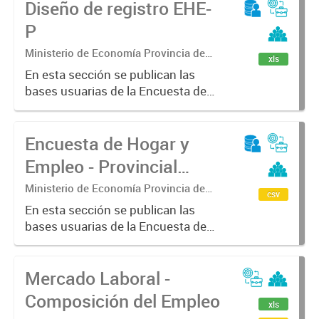
Diseño de registro EHE-
P
Ministerio de Economía Provincia de
xls
Buenos Aires. Subsecretaria de
En esta sección se publican las
Coordinación económica y estadística.
bases usuarias de la Encuesta de
Dirección Provincial de Estadística
Hogar y Empleo - Provincial (EHE-P)
Encuesta de Hogar y
Empleo - Provincial
(EHE-P)
Ministerio de Economía Provincia de
csv
Buenos Aires. Subsecretaria de
En esta sección se publican las
Coordinación económica y estadística.
bases usuarias de la Encuesta de
Dirección Provincial de Estadística
Hogar y Empleo - Provincial (EHE-P)
Mercado Laboral -
Composición del Empleo
xls