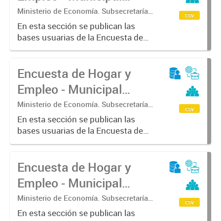
(EHE-M) - Junín
Ministerio de Economía. Subsecretaría
csv
de Coordinación Económica y
En esta sección se publican las
Estadística. Dirección Provincial de
bases usuarias de la Encuesta de
Estadística.
Hogar y Empleo - Municipal (EHE-
M) - Junín
Encuesta de Hogar y
Empleo - Municipal
(EHE-M) - Escobar
Ministerio de Economía. Subsecretaría
csv
de Coordinación Económica y
En esta sección se publican las
Estadística. Dirección Provincial de
bases usuarias de la Encuesta de
Estadística.
Hogar y Empleo - Municipal (EHE-
M) - Escobar
Encuesta de Hogar y
Empleo - Municipal
(EHE-M) - Patagones
Ministerio de Economía. Subsecretaría
csv
de Coordinación Económica y
En esta sección se publican las
Estadística. Dirección Provincial de