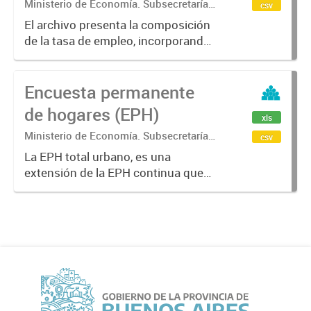
Ministerio de Economía. Subsecretaría
csv
de Coordinación Económica y
El archivo presenta la composición
Estadística. Dirección Provincial de
de la tasa de empleo, incorporando
Estadística.
información sobre las
características de la población
Encuesta permanente
ocupada. Incluye desagregaciones
según condición de asalariado,
de hogares (EPH)
xls
calificación...
Ministerio de Economía. Subsecretaría
csv
de Coordinación Económica y
La EPH total urbano, es una
Estadística. Dirección Provincial de
extensión de la EPH continua que
Estadística.
incorpora aglomerados urbanos
más pequeños (localidades con
más de 2.000 habitantes), realizada
en los 3eros trimestres. Sus
datos...