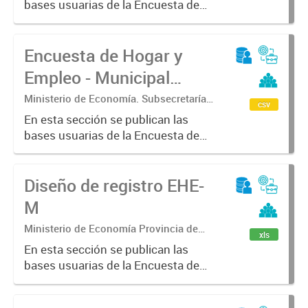
bases usuarias de la Encuesta de
Estadística.
Hogar y Empleo - Municipal (EHE-
M) - Patagones
Encuesta de Hogar y
Empleo - Municipal
(EHE-M) - Alberti
Ministerio de Economía. Subsecretaría
csv
de Coordinación Económica y
En esta sección se publican las
Estadística. Dirección Provincial de
bases usuarias de la Encuesta de
Estadística.
Hogar y Empleo - Municipal (EHE-
M) - Alberti
Diseño de registro EHE-
M
Ministerio de Economía Provincia de
xls
Buenos Aires. Subsecretaria de
En esta sección se publican las
Coordinación económica y estadística.
bases usuarias de la Encuesta de
Dirección Provincial de Estadística
Hogar y Empleo - Municipal (EHE-
M)