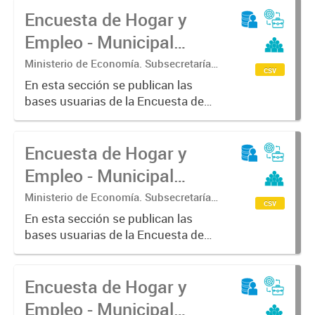
Encuesta de Hogar y
Empleo - Municipal
(EHE-M) - Morón
Ministerio de Economía. Subsecretaría
csv
de Coordinación Económica y
En esta sección se publican las
Estadística. Dirección Provincial de
bases usuarias de la Encuesta de
Estadística.
Hogar y Empleo - Municipal (EHE-
M) - Morón
Encuesta de Hogar y
Empleo - Municipal
(EHE-M) - Lanús
Ministerio de Economía. Subsecretaría
csv
de Coordinación Económica y
En esta sección se publican las
Estadística. Dirección Provincial de
bases usuarias de la Encuesta de
Estadística.
Hogar y Empleo - Municipal (EHE-
M) - Lanús
Encuesta de Hogar y
Empleo - Municipal