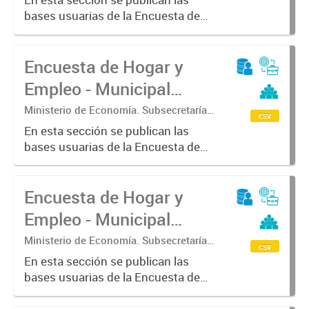
Coordinación económica y estadística.
bases usuarias de la Encuesta de
Dirección Provincial de Estadística
Hogar y Empleo - Municipal (EHE-
M) - Saladillo
Encuesta de Hogar y
Empleo - Municipal
(EHE-M) - Tandil
Ministerio de Economía. Subsecretaría
csv
de Coordinación Económica y
En esta sección se publican las
Estadística. Dirección Provincial de
bases usuarias de la Encuesta de
Estadística.
Hogar y Empleo - Municipal (EHE-
M) - Tandil
Encuesta de Hogar y
Empleo - Municipal
(EHE-M) - Viamonte
Ministerio de Economía. Subsecretaría
csv
de Coordinación Económica y
En esta sección se publican las
Estadística. Dirección Provincial de
bases usuarias de la Encuesta de
Estadística.
Hogar y Empleo - Municipal (EHE-
M) - Viamonte