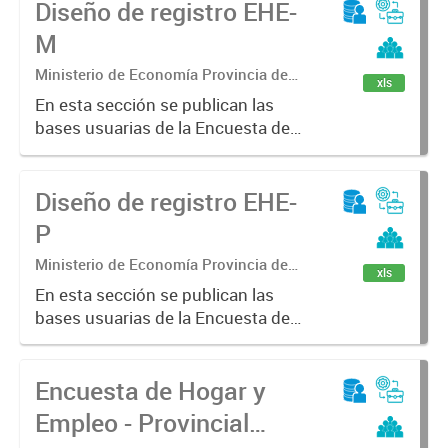
Diseño de registro EHE-
M
Ministerio de Economía Provincia de
xls
Buenos Aires. Subsecretaria de
En esta sección se publican las
Coordinación económica y estadística.
bases usuarias de la Encuesta de
Dirección Provincial de Estadística
Hogar y Empleo - Municipal (EHE-
M)
Diseño de registro EHE-
P
Ministerio de Economía Provincia de
xls
Buenos Aires. Subsecretaria de
En esta sección se publican las
Coordinación económica y estadística.
bases usuarias de la Encuesta de
Dirección Provincial de Estadística
Hogar y Empleo - Provincial (EHE-P)
Encuesta de Hogar y
Empleo - Provincial