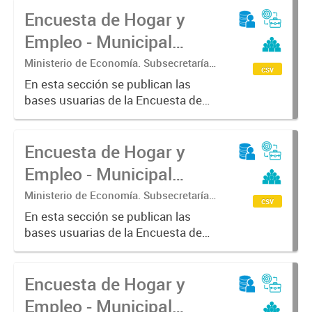
Encuesta de Hogar y
Empleo - Municipal
(EHE-M) - Viamonte
Ministerio de Economía. Subsecretaría
csv
de Coordinación Económica y
En esta sección se publican las
Estadística. Dirección Provincial de
bases usuarias de la Encuesta de
Estadística.
Hogar y Empleo - Municipal (EHE-
M) - Viamonte
Encuesta de Hogar y
Empleo - Municipal
(EHE-M) - Morón
Ministerio de Economía. Subsecretaría
csv
de Coordinación Económica y
En esta sección se publican las
Estadística. Dirección Provincial de
bases usuarias de la Encuesta de
Estadística.
Hogar y Empleo - Municipal (EHE-
M) - Morón
Encuesta de Hogar y
Empleo - Municipal