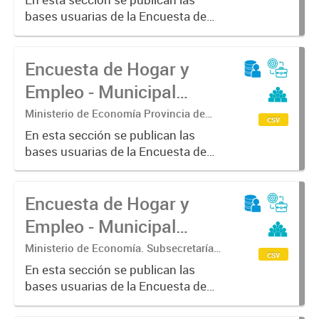
Estadística. Dirección Provincial de
bases usuarias de la Encuesta de
Estadística.
Hogar y Empleo - Municipal (EHE-
M) - Pergamino
Encuesta de Hogar y
Empleo - Municipal
(EHE-M) - Saladillo
Ministerio de Economía Provincia de
csv
Buenos Aires. Subsecretaria de
En esta sección se publican las
Coordinación económica y estadística.
bases usuarias de la Encuesta de
Dirección Provincial de Estadística
Hogar y Empleo - Municipal (EHE-
M) - Saladillo
Encuesta de Hogar y
Empleo - Municipal
(EHE-M) - Tandil
Ministerio de Economía. Subsecretaría
csv
de Coordinación Económica y
En esta sección se publican las
Estadística. Dirección Provincial de
bases usuarias de la Encuesta de
Estadística.
Hogar y Empleo - Municipal (EHE-
M) - Tandil