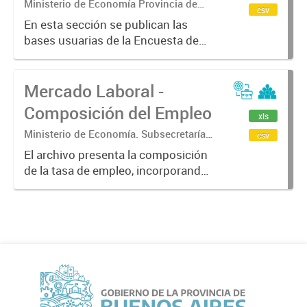
(EHE-P)
Ministerio de Economía Provincia de
csv
Buenos Aires. Subsecretaria de
En esta sección se publican las
Coordinación económica y estadística.
bases usuarias de la Encuesta de
Dirección Provincial de Estadística
Hogar y Empleo - Provincial (EHE-P)
Mercado Laboral -
Composición del Empleo
xls
Ministerio de Economía. Subsecretaría
csv
de Coordinación Económica y
El archivo presenta la composición
Estadística. Dirección Provincial de
de la tasa de empleo, incorporando
Estadística.
información sobre las
características de la población
ocupada. Incluye desagregaciones
según condición de asalariado,
calificación...