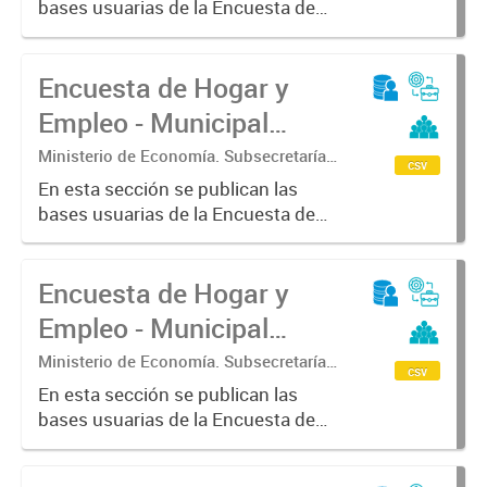
bases usuarias de la Encuesta de
Estadística.
Hogar y Empleo - Municipal (EHE-
M) - Escobar
Encuesta de Hogar y
Empleo - Municipal
(EHE-M) - Patagones
Ministerio de Economía. Subsecretaría
csv
de Coordinación Económica y
En esta sección se publican las
Estadística. Dirección Provincial de
bases usuarias de la Encuesta de
Estadística.
Hogar y Empleo - Municipal (EHE-
M) - Patagones
Encuesta de Hogar y
Empleo - Municipal
(EHE-M) - Alberti
Ministerio de Economía. Subsecretaría
csv
de Coordinación Económica y
En esta sección se publican las
Estadística. Dirección Provincial de
bases usuarias de la Encuesta de
Estadística.
Hogar y Empleo - Municipal (EHE-
M) - Alberti