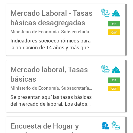
Mercado Laboral - Tasas
básicas desagregadas
xls
Ministerio de Economía. Subsecretaría
csv
de Coordinación Económica y
Indicadores socioeconómicos para
Estadística. Dirección Provincial de
la población de 14 años y más que
Estadística.
caracterizan la situación laboral de
la población a través de indicadores
Mercado laboral, Tasas
básicos del mercado de trabajo
tales como tasas generales...
básicas
xls
Ministerio de Economía. Subsecretaría
csv
de Coordinación Económica y
Se presentan aquí las tasas básicas
Estadística. Dirección Provincial de
del mercado de laboral. Los datos
Estadística.
fueron calculados en base a la
Encuesta Permanente de Hogares
Encuesta de Hogar y
(EPH) para los 6 aglomerados
urbanos de la Provincia de