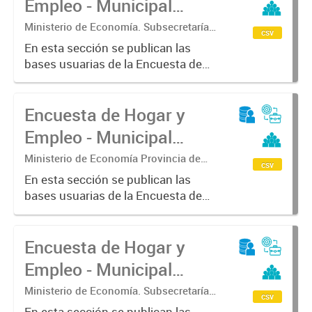
Empleo - Municipal
Buenos...
(EHE-M) - Olavarría
Ministerio de Economía. Subsecretaría
csv
de Coordinación Económica y
En esta sección se publican las
Estadística. Dirección Provincial de
bases usuarias de la Encuesta de
Estadística.
Hogar y Empleo - Municipal (EHE-
M) - Olavarría
Encuesta de Hogar y
Empleo - Municipal
(EHE-M) - Pehuajó
Ministerio de Economía Provincia de
csv
Buenos Aires. Subsecretaria de
En esta sección se publican las
Coordinación económica y estadística.
bases usuarias de la Encuesta de
Dirección Provincial de Estadística
Hogar y Empleo - Municipal (EHE-
M) - Pehuajó
Encuesta de Hogar y
Empleo - Municipal
(EHE-M) - Pergamino
Ministerio de Economía. Subsecretaría
csv
de Coordinación Económica y
En esta sección se publican las