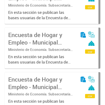
(EHE-M) - Lanús
Ministerio de Economía. Subsecretaría
csv
de Coordinación Económica y
En esta sección se publican las
Estadística. Dirección Provincial de
bases usuarias de la Encuesta de
Estadística.
Hogar y Empleo - Municipal (EHE-
M) - Lanús
Encuesta de Hogar y
Empleo - Municipal
(EHE-M) - Junín
Ministerio de Economía. Subsecretaría
csv
de Coordinación Económica y
En esta sección se publican las
Estadística. Dirección Provincial de
bases usuarias de la Encuesta de
Estadística.
Hogar y Empleo - Municipal (EHE-
M) - Junín
Encuesta de Hogar y
Empleo - Municipal
(EHE-M) - Escobar
Ministerio de Economía. Subsecretaría
csv
de Coordinación Económica y
En esta sección se publican las
Estadística. Dirección Provincial de