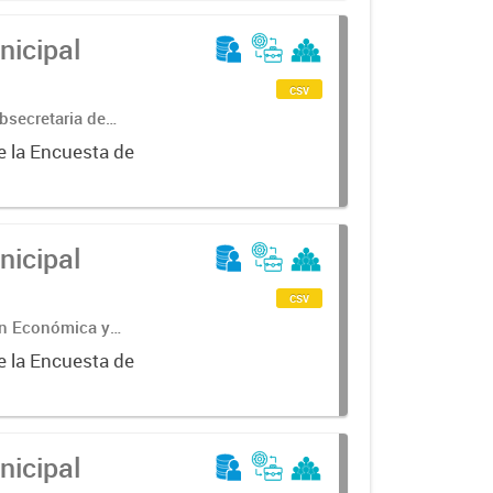
nicipal
csv
bsecretaria de
ncial de
e la Encuesta de
nicipal
csv
ón Económica y
e la Encuesta de
nicipal