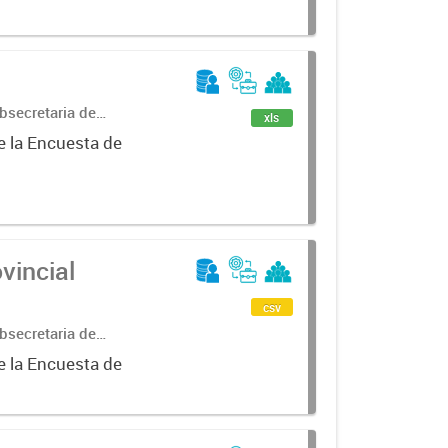
bsecretaria de
xls
ncial de
e la Encuesta de
vincial
csv
bsecretaria de
ncial de
e la Encuesta de