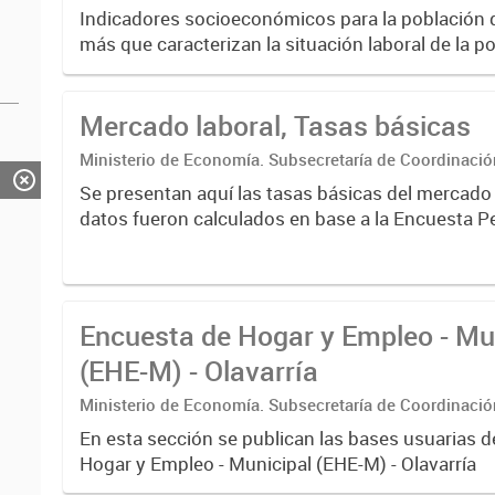
Estadística. Dirección Provincial de Estadística.
Indicadores socioeconómicos para la población 
más que caracterizan la situación laboral de la p
de indicadores básicos del mercado de trabajo t
generales...
Mercado laboral, Tasas básicas
Ministerio de Economía. Subsecretaría de Coordinaci
Estadística. Dirección Provincial de Estadística.
Se presentan aquí las tasas básicas del mercado de laboral. Los
datos fueron calculados en base a la Encuesta 
Hogares (EPH) para los 6 aglomerados urbanos d
de Buenos...
Encuesta de Hogar y Empleo - Mu
(EHE-M) - Olavarría
Ministerio de Economía. Subsecretaría de Coordinaci
Estadística. Dirección Provincial de Estadística.
En esta sección se publican las bases usuarias d
Hogar y Empleo - Municipal (EHE-M) - Olavarría