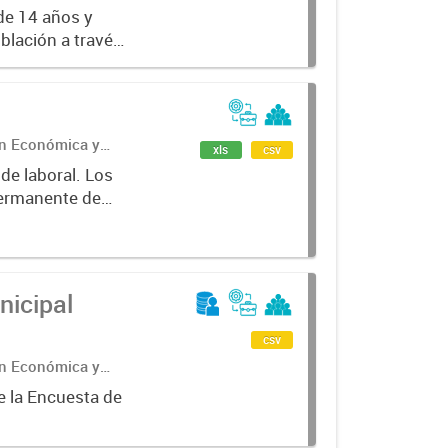
de 14 años y
oblación a través
ales como tasas
ón Económica y
xls
csv
Permanente de
e la Provincia
nicipal
csv
ón Económica y
e la Encuesta de