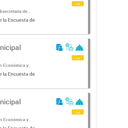
csv
bsecretaria de
ncial de
e la Encuesta de
nicipal
csv
ón Económica y
e la Encuesta de
nicipal
csv
ón Económica y