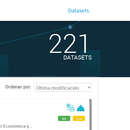
Datasets
221
DATASETS
Ordenar por
xls
csv
ón Económica y