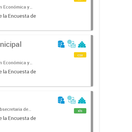
ón Económica y
e la Encuesta de
nicipal
csv
ón Económica y
e la Encuesta de
bsecretaria de
xls
ncial de
e la Encuesta de