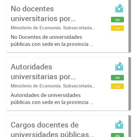
No docentes
Aires.
universitarios por
xls
categoría.
Ministerio de Economía. Subsecretaría
csv
de Coordinación Económica y
No Docentes de universidades
Estadística. Dirección Provincial de
públicas con sede en la provincia de
Estadística.
Buenos Aires, por categoría y año.
Autoridades
universitarias por
xls
categoría.
Ministerio de Economía. Subsecretaría
csv
de Coordinación Económica y
Autoridades de universidades
Estadística. Dirección Provincial de
públicas con sede en la provincia de
Estadística.
Buenos Aires, por categoría (Rector
Presidente, Vicerrector, Secretario
Cargos docentes de
de Universidad, Decano, Vice
Decano, Secretario de Facultad...
universidades públicas
xls