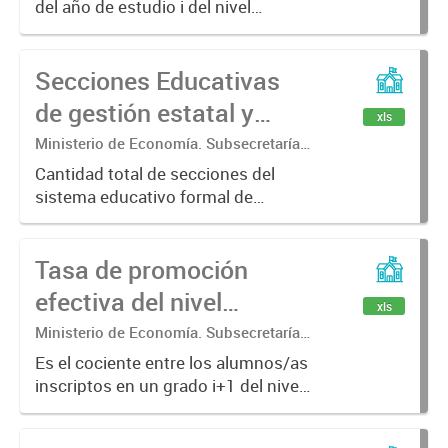
del año de estudio i del nivel
Estadística.
secundario en el año t+1 y los
alumnos/as matriculados en el año
Secciones Educativas
de estudio i del nivel secundario en
el año t; por nivel,...
de gestión estatal y
xls
privada
Ministerio de Economía. Subsecretaría
de Coordinación Económica y
Cantidad total de secciones del
Estadística. Dirección Provincial de
sistema educativo formal de
Estadística.
gestión estatal y privada, por
municipio de la provincia de Buenos
Tasa de promoción
Aires.
efectiva del nivel
xls
secundario.
Ministerio de Economía. Subsecretaría
de Coordinación Económica y
Es el cociente entre los alumnos/as
Estadística. Dirección Provincial de
inscriptos en un grado i+1 del nivel
Estadística.
secundario en el año calendario t+1,
y los alumnos/as inscriptos en el