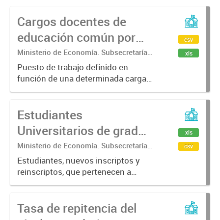
Cargos docentes de
educación común por
csv
nivel, tipo de gestión y
Ministerio de Economía. Subsecretaría
xls
de Coordinación Económica y
función.
Puesto de trabajo definido en
Estadística. Dirección Provincial de
función de una determinada carga
Estadística.
horaria (organizada de acuerdo a
horas reloj), asignado en la planta
Estudiantes
orgánica funcional de un
establecimiento para funciones
Universitarios de grado
xls
de...
y pregrado por
Ministerio de Economía. Subsecretaría
csv
de Coordinación Económica y
institución y gestión.
Estudiantes, nuevos inscriptos y
Estadística. Dirección Provincial de
reinscriptos, que pertenecen a
Total Provincia
Estadística.
alguna institución universitaria de
grado o pre-grado, con sede en la
Tasa de repitencia del
provincia de Buenos Aires por año,
institución y gestión...