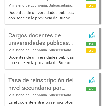
por categoría.
Ministerio de Economía. Subsecretaría
csv
de Coordinación Económica y
Docentes de universidades publícas
Estadística. Dirección Provincial de
con sede en la provincia de Buenos
Estadística.
Aires, por categoría (Titular,
Asociado, Adjunto, JTP, Ayudante 1º
Cargos docentes de
o 2, Otros y Preuniversitarios) y
año.
universidades publicas
xls
por dedicación.
Ministerio de Economía. Subsecretaría
csv
de Coordinación Económica y
Docentes de universidades públicas
Estadística. Dirección Provincial de
con sede en la provincia de Buenos
Estadística.
Aires, por dedicación (Exclusiva,
Semi Exclusiva, Simple, Otros y
Tasa de reinscripción del
Preuniversitarios) y año.
nivel secundario por
xls
municipio.
Ministerio de Economía. Subsecretaría
de Coordinación Económica y
Es el cociente entre los reinscriptos
Estadística. Dirección Provincial de