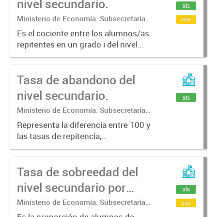
nivel secundario.
xls
Ministerio de Economía. Subsecretaría
csv
de Coordinación Económica y
Es el cociente entre los alumnos/as
Estadística. Dirección Provincial de
repitentes en un grado i del nivel
Estadística.
secundario en el año calendario t+1,
y los alumnos/as inscriptos en el
Tasa de abandono del
grado i del o secundario en el año t
por 100; por...
nivel secundario.
xls
Ministerio de Economía. Subsecretaría
de Coordinación Económica y
Representa la diferencia entre 100 y
Estadística. Dirección Provincial de
las tasas de repitencia,
Estadística.
reinscripción y promoción efectiva,
del nivel secundario.
Tasa de sobreedad del
nivel secundario por
xls
municipio.
Ministerio de Economía. Subsecretaría
csv
de Coordinación Económica y
Es la proporción de alumnos de