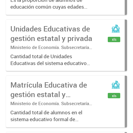
Estadística. Dirección Provincial de
educación común cuyas edades
Estadística.
están por encima de la esperada
teóricamente para el año que están
Unidades Educativas de
cursando
gestión estatal y privada
xls
Ministerio de Economía. Subsecretaría
de Coordinación Económica y
Cantidad total de Unidades
Estadística. Dirección Provincial de
Educativas del sistema educativo
Estadística.
formal de gestión estatal y privada,
por municipio de la provincia de
Matrícula Educativa de
Buenos Aires por año.
gestión estatal y
xls
privada.
Ministerio de Economía. Subsecretaría
de Coordinación Económica y
Cantidad total de alumnos en el
Estadística. Dirección Provincial de
sistema educativo formal de
Estadística.
gestión estatal y privada, por
municipio de la provincia de Buenos