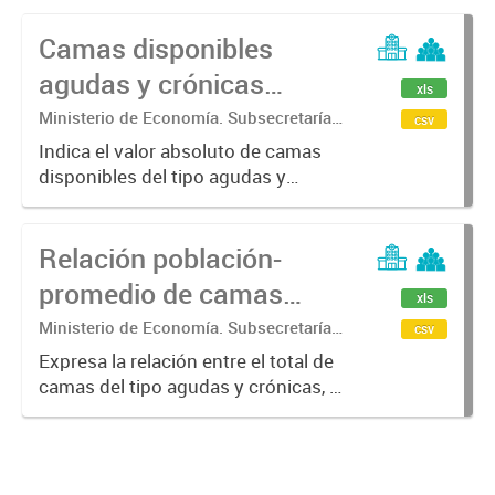
Camas disponibles
agudas y crónicas
xls
según dependencia
Ministerio de Economía. Subsecretaría
csv
de Coordinación Económica y
municipal, provincial y
Indica el valor absoluto de camas
Estadística. Dirección Provincial de
disponibles del tipo agudas y
nacional. 2010 - 2022
Estadística.
crónicas según el tipo de
dependencia a la que pertenecen.
Relación población-
promedio de camas
xls
(agudas y crónicas).
Ministerio de Economía. Subsecretaría
csv
de Coordinación Económica y
Total Provincia. Años
Expresa la relación entre el total de
Estadística. Dirección Provincial de
camas del tipo agudas y crónicas, y
2010 - 2022
Estadística.
el total de población. Se calcula
como el cociente entre el total de
camas del tipo agudas y crónicas, y
el total de...