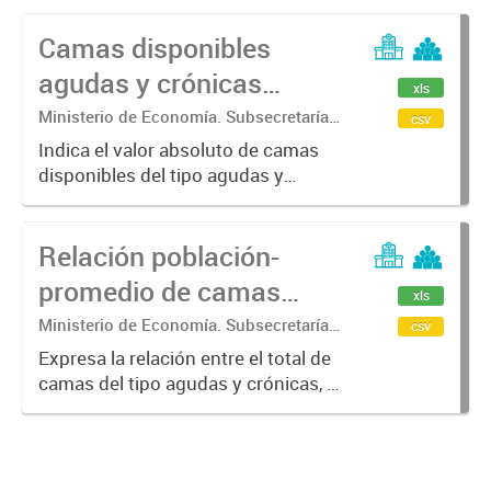
Camas disponibles
agudas y crónicas
xls
según dependencia
Ministerio de Economía. Subsecretaría
csv
de Coordinación Económica y
municipal, provincial y
Indica el valor absoluto de camas
Estadística. Dirección Provincial de
disponibles del tipo agudas y
nacional. 2010 - 2022
Estadística.
crónicas según el tipo de
dependencia a la que pertenecen.
Relación población-
promedio de camas
xls
(agudas y crónicas).
Ministerio de Economía. Subsecretaría
csv
de Coordinación Económica y
Total Provincia. Años
Expresa la relación entre el total de
Estadística. Dirección Provincial de
camas del tipo agudas y crónicas, y
2010 - 2022
Estadística.
el total de población. Se calcula
como el cociente entre el total de
camas del tipo agudas y crónicas, y
el total de...