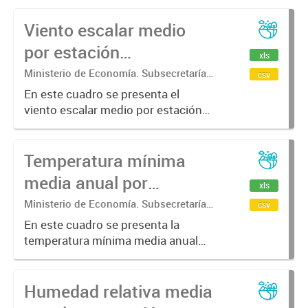
Viento escalar medio
por estación
xls
meteorológica.
Ministerio de Economía. Subsecretaría
csv
de Coordinación Económica y
En este cuadro se presenta el
Estadística. Dirección Provincial de
viento escalar medio por estación
Estadística.
meteorológica y por año
Temperatura mínima
media anual por
xls
estación meteorológica.
Ministerio de Economía. Subsecretaría
csv
de Coordinación Económica y
En este cuadro se presenta la
Estadística. Dirección Provincial de
temperatura mínima media anual
Estadística.
por estación meteorológica y por
año
Humedad relativa media