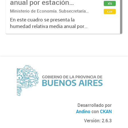
anual por estación
xls
meteorológica.
Ministerio de Economía. Subsecretaría
csv
de Coordinación Económica y
En este cuadro se presenta la
Estadística. Dirección Provincial de
humedad relativa media anual por
Estadística
estación meteorológica y por año
Desarrollado por
Andino
con
CKAN
Versión: 2.6.3