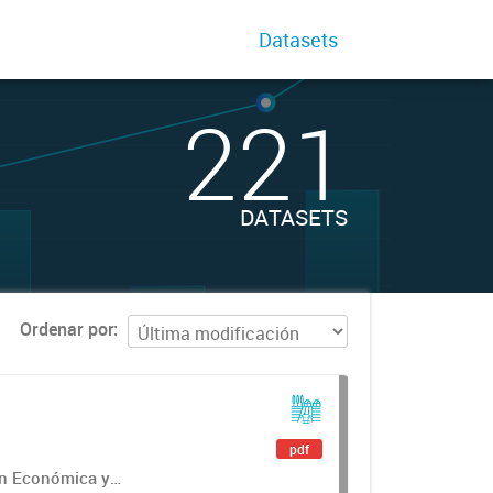
Datasets
221
DATASETS
Ordenar por
pdf
ón Económica y