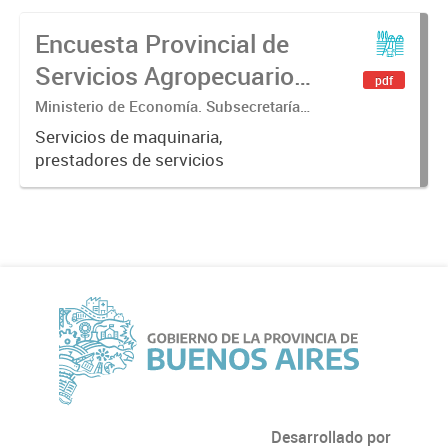
Encuesta Provincial de
Servicios Agropecuarios
pdf
2020
Ministerio de Economía. Subsecretaría
de Coordinación Económica y
Servicios de maquinaria,
Estadística. Dirección Provincial de
prestadores de servicios
Estadística.
Desarrollado por