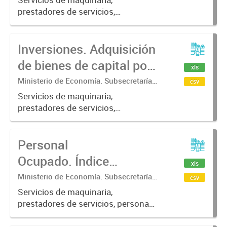
antigüedad.
Estadística. Dirección Provincial de
prestadores de servicios,
Estadística.
inversiones, bienes de capital,
antigüedad del bien
Inversiones. Adquisición
de bienes de capital por
xls
campaña agrícola y
Ministerio de Economía. Subsecretaría
csv
de Coordinación Económica y
origen, según bien
Servicios de maquinaria,
Estadística. Dirección Provincial de
prestadores de servicios,
adquirido.
Estadística.
inversiones, bienes de capital,
origen del bien
Personal
Ocupado. Índice
xls
Campaña 2001-02=100.
Ministerio de Economía. Subsecretaría
csv
de Coordinación Económica y
Servicios de maquinaria,
Estadística. Dirección Provincial de
prestadores de servicios, personas
Estadística.
ocupadas, categoría ocupacional