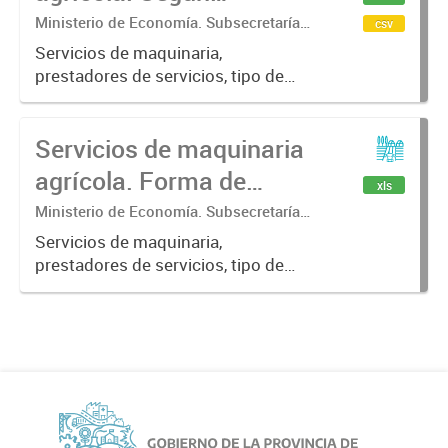
modalidad de contrato.
Ministerio de Economía. Subsecretaría
csv
de Coordinación Económica y
Servicios de maquinaria,
Estadística. Dirección Provincial de
prestadores de servicios, tipo de
Estadística.
servicio, modalidad de contrato
Servicios de maquinaria
agrícola. Forma de
xls
pago, según servicio
Ministerio de Economía. Subsecretaría
de Coordinación Económica y
prestado. Participación.
Servicios de maquinaria,
Estadística. Dirección Provincial de
prestadores de servicios, tipo de
(%)
Estadística.
servicio, forma de pago