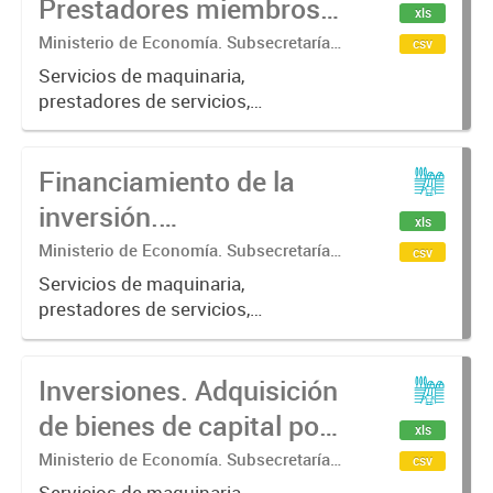
Prestadores miembros
xls
de alguna asociación de
Ministerio de Economía. Subsecretaría
csv
de Coordinación Económica y
prestadores de
Servicios de maquinaria,
Estadística. Dirección Provincial de
prestadores de servicios,
servicios, según
Estadística.
asociativismo
campaña.
Financiamiento de la
inversión.
xls
Financiamiento por
Ministerio de Economía. Subsecretaría
csv
de Coordinación Económica y
campaña agrícola,
Servicios de maquinaria,
Estadística. Dirección Provincial de
prestadores de servicios,
según fuente. En
Estadística.
financiamiento, fuente de
porcentaje.
financiamiento
Inversiones. Adquisición
de bienes de capital por
xls
campaña agrícola y
Ministerio de Economía. Subsecretaría
csv
de Coordinación Económica y
Servicios de maquinaria,