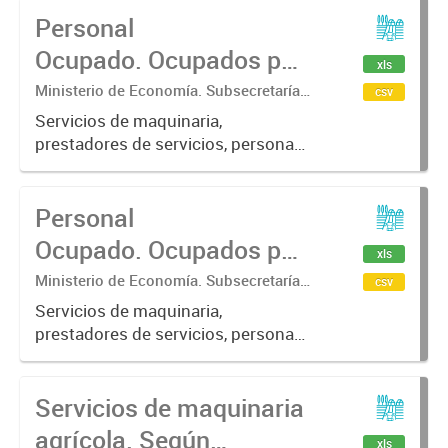
Personal
Ocupado. Ocupados por
xls
campaña agrícola,
Ministerio de Economía. Subsecretaría
csv
de Coordinación Económica y
según categoría
Servicios de maquinaria,
Estadística. Dirección Provincial de
prestadores de servicios, personas
ocupacional. Variación .
Estadística.
ocupadas, categoría ocupacional
Personal
Ocupado. Ocupados por
xls
campaña agrícola,
Ministerio de Economía. Subsecretaría
csv
de Coordinación Económica y
según categoría
Servicios de maquinaria,
Estadística. Dirección Provincial de
prestadores de servicios, personas
ocupacional. Cantidad
Estadística.
ocupadas, categoría ocupacional
de personas.
Servicios de maquinaria
agrícola. Según
xls