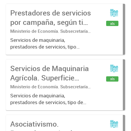
Prestadores de servicios
por campaña, según tipo
xls
jurídico. En porcentaje
Ministerio de Economía. Subsecretaría
de Coordinación Económica y
Servicios de maquinaria,
Estadística. Dirección Provincial de
prestadores de servicios, tipo
Estadística.
jurídico
Servicios de Maquinaria
Agrícola. Superficie
xls
trabajada por campaña
Ministerio de Economía. Subsecretaría
de Coordinación Económica y
agrícola, según servicio
Servicios de maquinaria,
Estadística. Dirección Provincial de
prestadores de servicios, tipo de
prestado
Estadística.
servicio
Asociativismo.