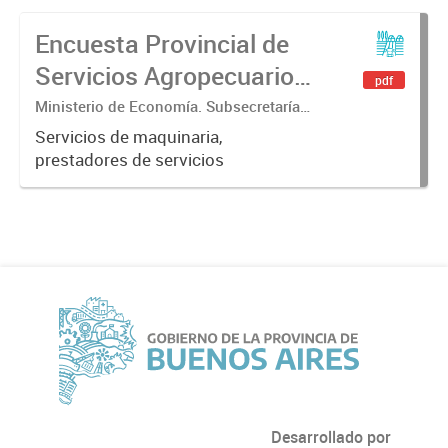
Encuesta Provincial de
Servicios Agropecuarios
pdf
2020
Ministerio de Economía. Subsecretaría
de Coordinación Económica y
Servicios de maquinaria,
Estadística. Dirección Provincial de
prestadores de servicios
Estadística.
Desarrollado por