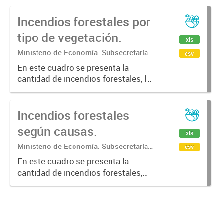
Incendios forestales por
tipo de vegetación.
xls
Ministerio de Economía. Subsecretaría
csv
de Coordinación Económica y
En este cuadro se presenta la
Estadística. Dirección Provincial de
cantidad de incendios forestales, la
Estadística.
superficie afectada por tipo de
vegetación ( bosque nativo, bosque
Incendios forestales
cultivado, arbustal,pastizal y sin
determinar) .
según causas.
xls
Ministerio de Economía. Subsecretaría
csv
de Coordinación Económica y
En este cuadro se presenta la
Estadística. Dirección Provincial de
cantidad de incendios forestales,
Estadística.
por causa (negligencia, intencional,
natural y desconocida)