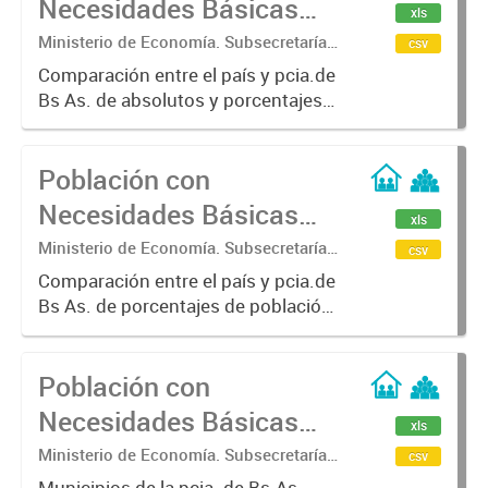
Necesidades Básicas
xls
Insatisfechas (N.B.I.).
Ministerio de Economía. Subsecretaría
csv
de Coordinación Económica y
Comparación entre el país y pcia.de
Estadística. Dirección Provincial de
Bs As. de absolutos y porcentajes
Estadística.
de hogares con NBI.
Población con
Necesidades Básicas
xls
Insatisfechas (N.B.I.).
Ministerio de Economía. Subsecretaría
csv
de Coordinación Económica y
Comparación entre el país y pcia.de
Estadística. Dirección Provincial de
Bs As. de porcentajes de población
Estadística.
con NBI
Población con
Necesidades Básicas
xls
Insatisfechas (N.B.I.).
Ministerio de Economía. Subsecretaría
csv
de Coordinación Económica y
Municipios de la pcia. de Bs.As.