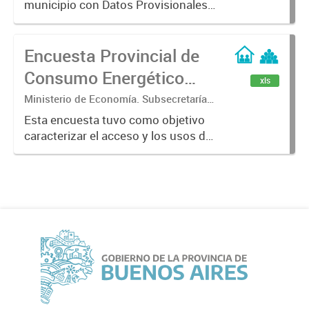
municipio con Datos Provisionales
Estadística.
del año censal 2022. Las categorías
son: Viviendas particulares,
Encuesta Provincial de
Población en viviendas particulares,
Viviendas colectivas, Población...
Consumo Energético
xls
para uso Residencial
Ministerio de Economía. Subsecretaría
de Coordinación Económica y
(EPCER 2023)
Esta encuesta tuvo como objetivo
Estadística. Dirección Provincial de
caracterizar el acceso y los usos de
Estadística.
la energía, además de recopilar
información útil para estimar el
consumo energético en el sector
residencial de los 135 municipios...