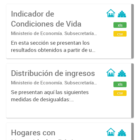
Indicador de
Condiciones de Vida
xls
Ministerio de Economía. Subsecretaría
csv
de Coordinación Económica y
En esta sección se presentan los
Estadística. Dirección Provincial de
resultados obtenidos a partir de un
Estadística.
conjunto de indicadores que
describen las condiciones de vida
Distribución de ingresos
de los hogares en la provincia de
Buenos Aires. Estos indicadores...
Ministerio de Economía. Subsecretaría
xls
de Coordinación Económica y
Se presentan aquí las siguientes
csv
Estadística. Dirección Provincial de
medidas de desigualdas:
Estadística.
coeficiente de Gini y las brechas por
media y promedio del Ingreso per
cápita familira (Ipcf). Los datos
fueron calculados en base a la...
Hogares con