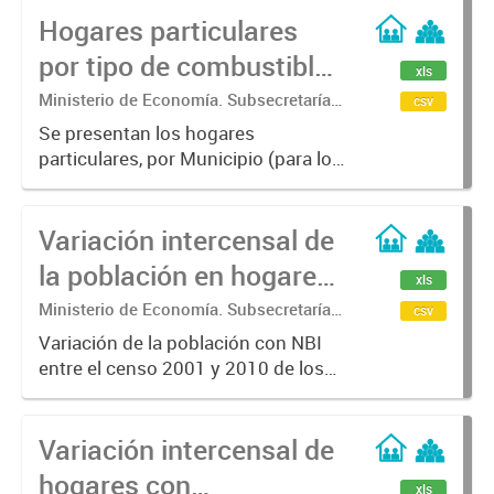
Hogares particulares
por tipo de combustible
xls
utilizado principalmente
Ministerio de Economía. Subsecretaría
csv
de Coordinación Económica y
para cocinar.
Se presentan los hogares
Estadística. Dirección Provincial de
particulares, por Municipio (para los
Estadística.
años censales 2001, 2010 y 2022) y
Total Provincia (para los años
Variación intercensal de
censales 1991, 2001 y 2010), según
tipo de combustible utilizado...
la población en hogares
xls
con Necesidades
Ministerio de Economía. Subsecretaría
csv
de Coordinación Económica y
Básicas Insatisfechas
Variación de la población con NBI
Estadística. Dirección Provincial de
entre el censo 2001 y 2010 de los
(N.B.I).
Estadística.
Municipios de la Provincia de
Bs.As.
Variación intercensal de
hogares con
xls