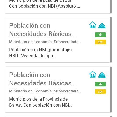
Estadística. Dirección Provincial de
Con población con NBI (Absoluto y
Estadística.
porcentaje)
Población con
Necesidades Básicas
xls
Insatisfechas (N.B.I).
Ministerio de Economía. Subsecretaría
csv
de Coordinación Económica y
Población con NBI (porcentaje)
Estadística. Dirección Provincial de
NBI1: Vivienda de tipo
Estadística.
inconveniente (vivienda de
inquilinato, precaria u otro tipo)
Población con
NBI2: Viviendas sin cuarto de baño
NBI3: Hacinamiento critico (más de
Necesidades Básicas
xls
tres...
Insatisfechas (NBI).
Ministerio de Economía. Subsecretaría
csv
de Coordinación Económica y
Municipios de la Provincia de
Estadística. Dirección Provincial de
Bs.As. Con población con NBI
Estadística.
(Absoluto y porcentaje)