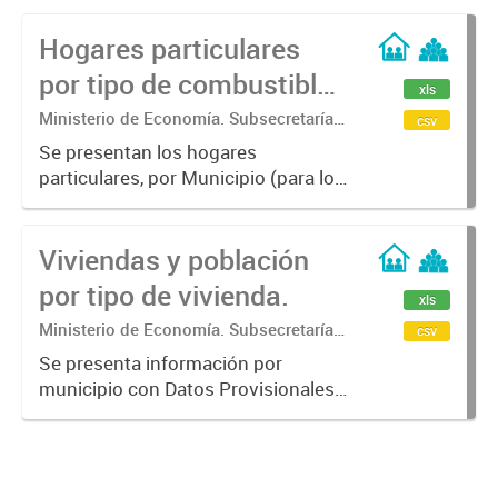
Hogares particulares
por tipo de combustible
xls
utilizado principalmente
Ministerio de Economía. Subsecretaría
csv
de Coordinación Económica y
para cocinar.
Se presentan los hogares
Estadística. Dirección Provincial de
particulares, por Municipio (para los
Estadística.
años censales 2001, 2010 y 2022) y
Total Provincia (para los años
Viviendas y población
censales 1991, 2001 y 2010), según
tipo de combustible utilizado...
por tipo de vivienda.
xls
Ministerio de Economía. Subsecretaría
csv
de Coordinación Económica y
Se presenta información por
Estadística. Dirección Provincial de
municipio con Datos Provisionales
Estadística.
del año censal 2022. Las categorías
son: Viviendas particulares,
Población en viviendas particulares,
Viviendas colectivas, Población...