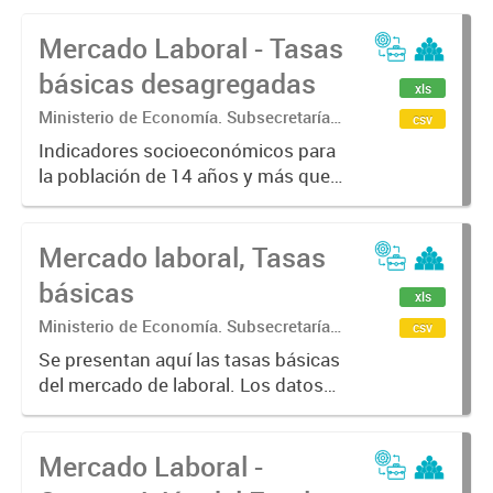
Mercado Laboral - Tasas
básicas desagregadas
xls
Ministerio de Economía. Subsecretaría
csv
de Coordinación Económica y
Indicadores socioeconómicos para
Estadística. Dirección Provincial de
la población de 14 años y más que
Estadística.
caracterizan la situación laboral de
la población a través de indicadores
Mercado laboral, Tasas
básicos del mercado de trabajo
tales como tasas generales...
básicas
xls
Ministerio de Economía. Subsecretaría
csv
de Coordinación Económica y
Se presentan aquí las tasas básicas
Estadística. Dirección Provincial de
del mercado de laboral. Los datos
Estadística.
fueron calculados en base a la
Encuesta Permanente de Hogares
Mercado Laboral -
(EPH) para los 6 aglomerados
urbanos de la Provincia de