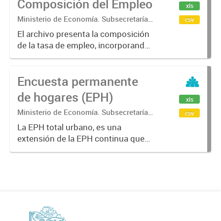
Composición del Empleo
xls
Buenos...
Ministerio de Economía. Subsecretaría
csv
de Coordinación Económica y
El archivo presenta la composición
Estadística. Dirección Provincial de
de la tasa de empleo, incorporando
Estadística.
información sobre las
características de la población
Encuesta permanente
ocupada. Incluye desagregaciones
según condición de asalariado,
de hogares (EPH)
xls
calificación...
Ministerio de Economía. Subsecretaría
csv
de Coordinación Económica y
La EPH total urbano, es una
Estadística. Dirección Provincial de
extensión de la EPH continua que
Estadística.
incorpora aglomerados urbanos
más pequeños (localidades con
más de 2.000 habitantes), realizada
en los 3eros trimestres. Sus
datos...