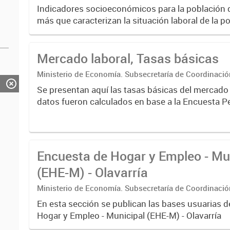
Estadística. Dirección Provincial de Estadística.
Indicadores socioeconómicos para la población 
más que caracterizan la situación laboral de la p
de indicadores básicos del mercado de trabajo t
generales...
Mercado laboral, Tasas básicas
Ministerio de Economía. Subsecretaría de Coordinaci
Estadística. Dirección Provincial de Estadística.
Se presentan aquí las tasas básicas del mercado de laboral. Los
datos fueron calculados en base a la Encuesta 
Hogares (EPH) para los 6 aglomerados urbanos d
de Buenos...
Encuesta de Hogar y Empleo - Mu
(EHE-M) - Olavarría
Ministerio de Economía. Subsecretaría de Coordinaci
Estadística. Dirección Provincial de Estadística.
En esta sección se publican las bases usuarias d
Hogar y Empleo - Municipal (EHE-M) - Olavarría