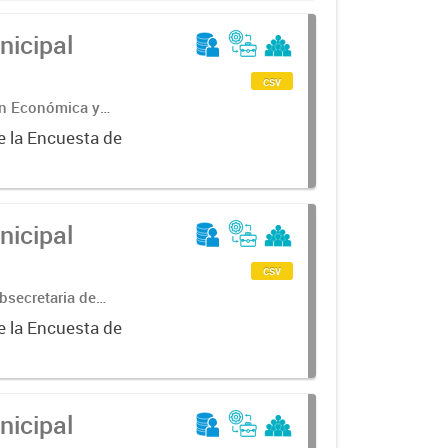
nicipal
csv
ón Económica y
e la Encuesta de
nicipal
csv
bsecretaria de
ncial de
e la Encuesta de
nicipal