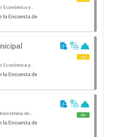
ón Económica y
e la Encuesta de
nicipal
csv
ón Económica y
e la Encuesta de
bsecretaria de
xls
ncial de
e la Encuesta de