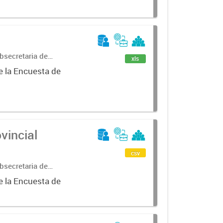
bsecretaria de
xls
ncial de
e la Encuesta de
vincial
csv
bsecretaria de
ncial de
e la Encuesta de