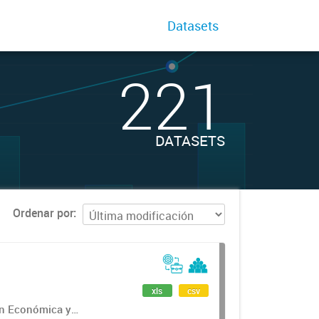
Datasets
221
DATASETS
Ordenar por
xls
csv
ón Económica y