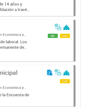
de 14 años y
oblación a través
ales como tasas
ón Económica y
xls
csv
Permanente de
e la Provincia
nicipal
csv
ón Económica y
e la Encuesta de