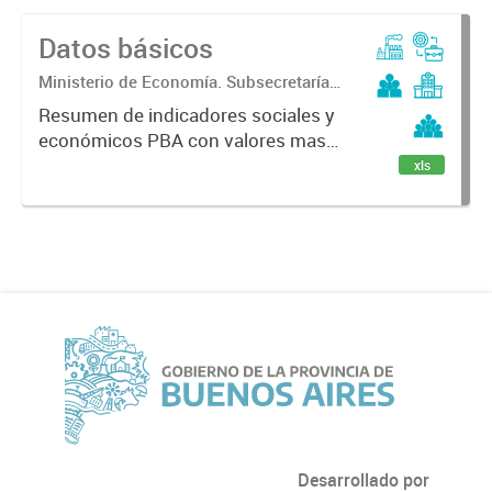
Datos básicos
Ministerio de Economía. Subsecretaría
de Coordinación Económica y
Resumen de indicadores sociales y
Estadística. Dirección Provincial de
económicos PBA con valores mas
Estadística.
recientes.
xls
Desarrollado por