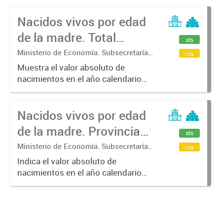
Nacidos vivos por edad
de la madre. Total
xls
Provincia. Años 2010 -
Ministerio de Economía. Subsecretaría
csv
de Coordinación Económica y
2022
Muestra el valor absoluto de
Estadística. Dirección Provincial de
nacimientos en el año calendario
Estadística.
según la edad de la madre.
Nacidos vivos por edad
de la madre. Provincia
xls
de Buenos Aires. Por
Ministerio de Economía. Subsecretaría
csv
de Coordinación Económica y
municipio. Años 2010 -
Indica el valor absoluto de
Estadística. Dirección Provincial de
nacimientos en el año calendario
2022
Estadística.
según la edad de la madre para los
municipios de la provincia de
Buenos Aires.